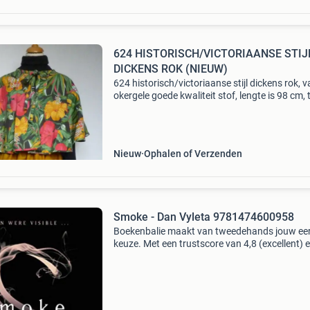
624 HISTORISCH/VICTORIAANSE STIJ
DICKENS ROK (NIEUW)
624 historisch/victoriaanse stijl dickens rok, 
okergele goede kwaliteit stof, lengte is 98 cm, t
met elastiek voor vele maten te gebruiken 40/
cape kan erbij gekocht worden voor 19,50 eur
Nieuw
Ophalen of Verzenden
Smoke - Dan Vyleta 9781474600958
Boekenbalie maakt van tweedehands jouw ee
keuze. Met een trustscore van 4,8 (excellent) 
dagen retour garantie maken we dat iedere d
waar. Bestel direct op onze website! Titel: sm
auteur