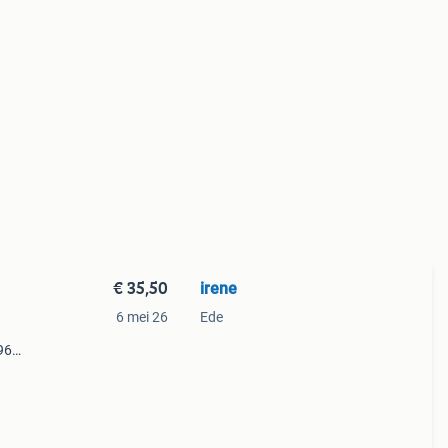
€ 35,50
irene
6 mei 26
Ede
96
e