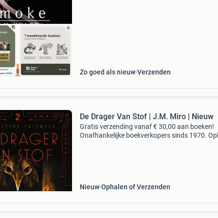
cherpste prijs
Zo goed als nieuw
Verzenden
De Drager Van Stof | J.M. Miro | Nieuw
Gratis verzending vanaf € 30,00 aan boeken!
Onafhankelijke boekverkopers sinds 1970. Op
in onze boekhandel in nijmegen of dezelfde da
verstuurd bij bestellingen van ma t/m vr voor 
Uur
Nieuw
Ophalen of Verzenden