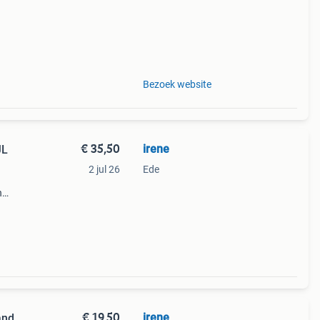
Bezoek website
€ 35,50
irene
JL
2 jul 26
Ede
n
rok
€ 19,50
irene
and