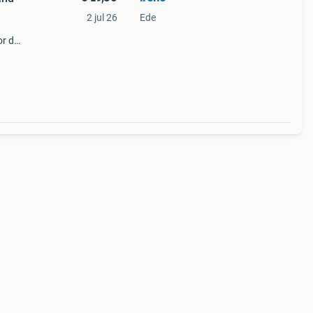
2 jul 26
Ede
or de
 106