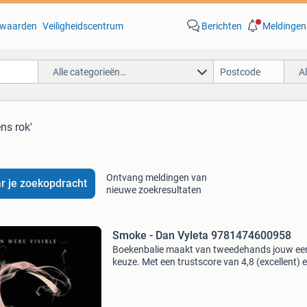
waarden
Veiligheidscentrum
Berichten
Meldingen
Alle categorieën…
A
ns rok'
Ontvang meldingen van
r je zoekopdracht
nieuwe zoekresultaten
Smoke - Dan Vyleta 9781474600958
Boekenbalie maakt van tweedehands jouw ee
keuze. Met een trustscore van 4,8 (excellent) 
dagen retour garantie maken we dat iedere d
waar. Bestel direct op onze website! Titel: sm
auteur