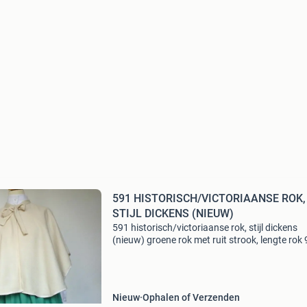
591 HISTORISCH/VICTORIAANSE ROK,
STIJL DICKENS (NIEUW)
591 historisch/victoriaanse rok, stijl dickens
(nieuw) groene rok met ruit strook, lengte rok 
cm, taille is met elastiek en uitrekbaar voor vel
maten, de rok is van mooie kwaliteit stof.
Verzendko
Nieuw
Ophalen of Verzenden