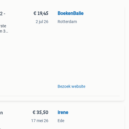
€ 19,45
BoekenBalie
2 -
2 jul 26
Rotterdam
rste
en 30
ag
drager
Bezoek website
€ 35,50
irene
en
17 mei 26
Ede