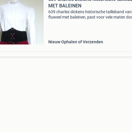
MET BALEINEN
639 charles dickens historische tailleband van
fluweel met baleinen, past voor vele maten do
bandjes van achteren dicht te knopen. Lengte
cm rok is verkocht, blouse advertentie 584
Nieuw
Ophalen of Verzenden