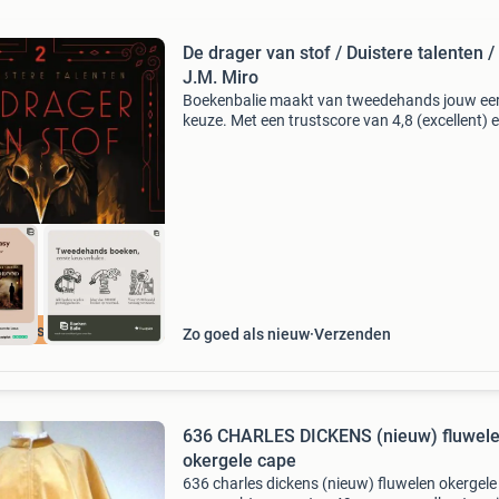
De drager van stof / Duistere talenten / 
J.M. Miro
Boekenbalie maakt van tweedehands jouw ee
keuze. Met een trustscore van 4,8 (excellent) 
dagen retour garantie maken we dat iedere d
waar. Bestel direct op onze website! Titel: de 
va
cherpste prijs
Zo goed als nieuw
Verzenden
636 CHARLES DICKENS (nieuw) fluwel
okergele cape
636 charles dickens (nieuw) fluwelen okergele