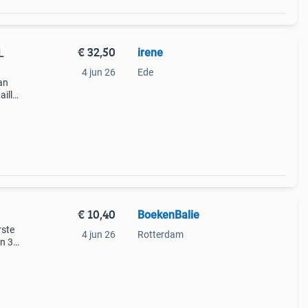
€ 32,50
irene
L
4 jun 26
Ede
van
aille
48,
o
€ 10,40
BoekenBalie
rste
4 jun 26
Rotterdam
en 30
ag
oke