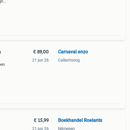
jn
€ 89,00
Carnaval enzo
e
21 jun 26
Callantsoog
een
 l .
€ 15,99
Boekhandel Roelants
21 jun 26
Nijmegen