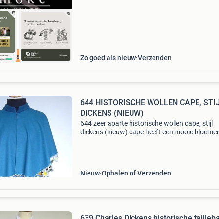
cherpste prijs
Zo goed als nieuw
Verzenden
644 HISTORISCHE WOLLEN CAPE, STI
DICKENS (NIEUW)
644 zeer aparte historische wollen cape, stijl
dickens (nieuw) cape heeft een mooie bloeme
rand, de lengte achter gemeten is 54 cm, gele 
van mooie stof is ook te koop onder nr. 624
Nieuw
Ophalen of Verzenden
639 Charles Dickens historische tailleb