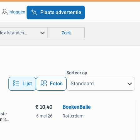
Inloggen
Plaats advertentie
lle afstanden…
Zoek
Sorteer op
Lijst
Foto’s
€ 10,40
BoekenBalie
rste
6 mei 26
Rotterdam
en 30
ag
oke