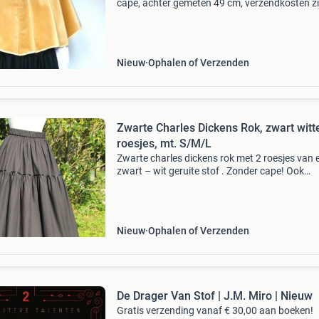
cape, achter gemeten 49 cm, verzendkosten zi
voor koper, (rok is verkocht)
Nieuw
Ophalen of Verzenden
Zwarte Charles Dickens Rok, zwart witt
roesjes, mt. S/M/L
Zwarte charles dickens rok met 2 roesjes van 
zwart – wit geruite stof . Zonder cape! Ook
geschikt voor de boerenbruiloft ! Vanwege het
model past het zowel maat s en m als ook maat
Het bovenst
Nieuw
Ophalen of Verzenden
De Drager Van Stof | J.M. Miro | Nieuw
Gratis verzending vanaf € 30,00 aan boeken!