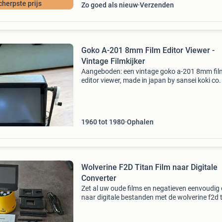
cherpste prijs
Zo goed als nieuw
Verzenden
Goko A-201 8mm Film Editor Viewer -
Vintage Filmkijker
Aangeboden: een vintage goko a-201 8mm fil
editor viewer, made in japan by sansei koki co.
Dit apparaat is ontworpen voor het bekijken e
bewerken van 8mm films. Het is een klassiek s
filma
1960 tot 1980
Ophalen
Wolverine F2D Titan Film naar Digitale
Converter
Zet al uw oude films en negatieven eenvoudig
naar digitale bestanden met de wolverine f2d 
film naar digitale converter. Dit apparaat kan 
(35mm), 110, 126, 127 kodak pocket, 8mm/su