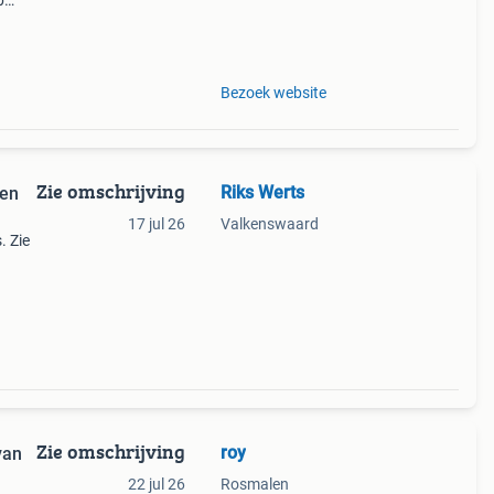
p
 band.
t
Bezoek website
Zie omschrijving
Riks Werts
 en
17 jul 26
Valkenswaard
. Zie
Zie omschrijving
roy
van
22 jul 26
Rosmalen