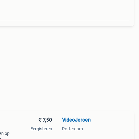
€ 7,50
VideoJeroen
Eergisteren
Rotterdam
en op