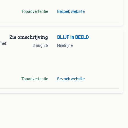
Topadvertentie
Bezoek website
Zie omschrijving
BLIJF in BEELD
 het
3 aug 26
Nijetrijne
nder
p een
Topadvertentie
Bezoek website