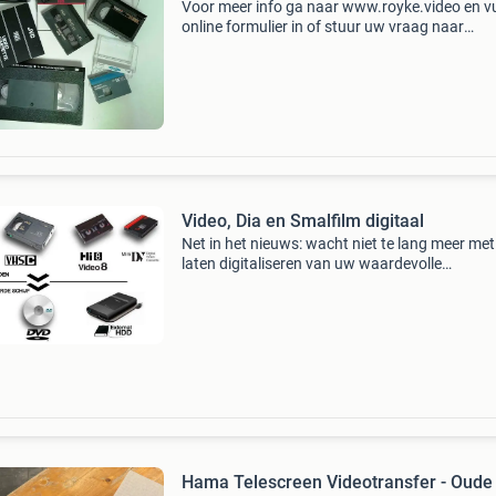
Voor meer info ga naar www.royke.video en vu
online formulier in of stuur uw vraag naar
emailadres: roy@royke.video al vanaf 2001
digitaliseer ik diverse beeld dragers zoals vhs, 
8mm, hi-8
Video, Dia en Smalfilm digitaal
Net in het nieuws: wacht niet te lang meer met
laten digitaliseren van uw waardevolle
smalfilm(8mm) dubbel 8, singel 8, super 8(zo
geluid) overzetten naar een mpeg-4 bestand o
usb-stick o
Hama Telescreen Videotransfer - Oude