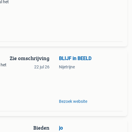
l het
vhs-c,
Zie omschrijving
BLIJF in BEELD
 het
22 jul 26
Nijetrijne
nder
p een
Bezoek website
Bieden
jo