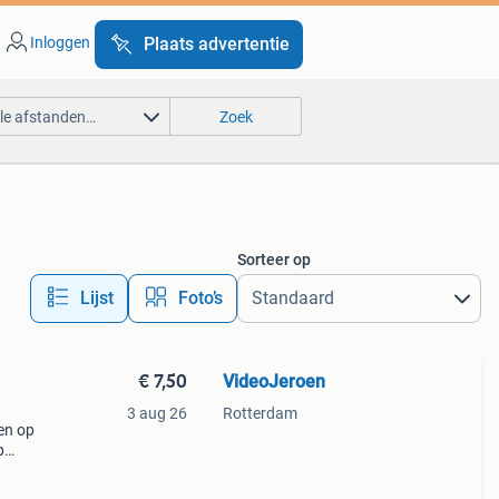
Inloggen
Plaats advertentie
lle afstanden…
Zoek
Sorteer op
Lijst
Foto’s
€ 7,50
VideoJeroen
3 aug 26
Rotterdam
en op
p
 band.
t