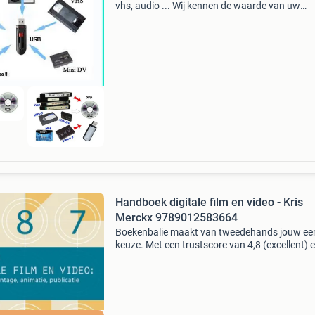
vhs, audio ... Wij kennen de waarde van uw
herinneringen en begrijpen hoe belangrijk het 
ze te bewaren. Wij zijn gescpecialiseerd in het
digitali
Handboek digitale film en video - Kris
Merckx 9789012583664
Boekenbalie maakt van tweedehands jouw ee
keuze. Met een trustscore van 4,8 (excellent) 
dagen retour garantie maken we dat iedere d
waar. Bestel direct op onze website! Titel:
handboek dig