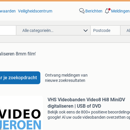
waarden
Veiligheidscentrum
Berichten
Meldingen
Alle categorieën…
A
taliseren 8mm film'
Ontvang meldingen van
r je zoekopdracht
nieuwe zoekresultaten
VHS Videobanden Video8 Hi8 MiniDV
digitaliseren | USB of DVD
Bekijk ook eens de 800+ positieve beoordeling
google! Al uw oude videobanden overzetten o
usb-stick, harde schijf of dvd vanaf €7,50 per
Ook 8 mm film/super 8 digitaliseren en overze