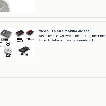
Video, Dia en Smalfilm digitaal
Net in het nieuws: wacht niet te lang meer met
laten digitaliseren van uw waardevolle
smalfilm(8mm) dubbel 8, singel 8, super 8(zo
geluid) overzetten naar een mpeg-4 bestand o
usb-stick o