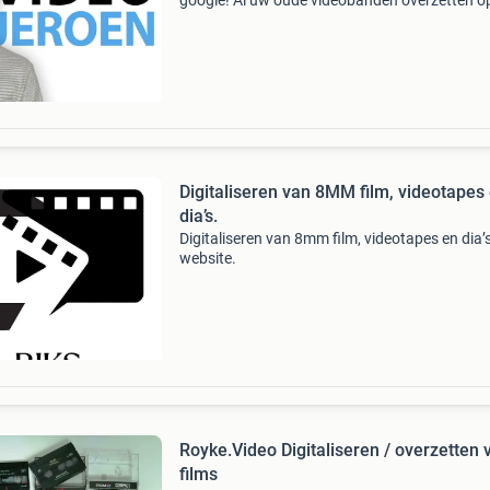
google! Al uw oude videobanden overzetten o
usb-stick, harde schijf of dvd vanaf €7,50 per
Ook 8 mm film/super 8 digitaliseren en overze
Digitaliseren van 8MM film, videotapes
dia’s.
Digitaliseren van 8mm film, videotapes en dia’s
website.
Royke.Video Digitaliseren / overzetten 
films