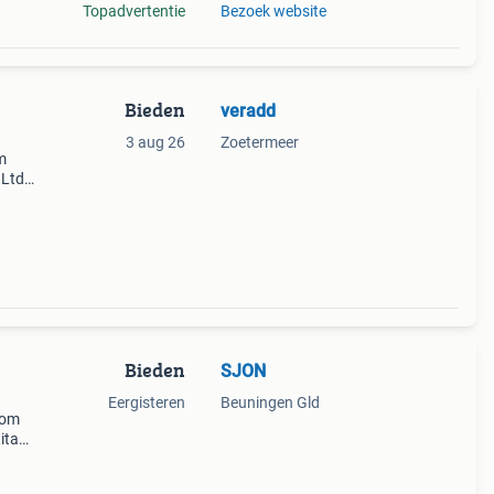
Topadvertentie
Bezoek website
Bieden
veradd
3 aug 26
Zoetermeer
m
 Ltd.
n
tukje
Bieden
SJON
Eergisteren
Beuningen Gld
 om
titan
135
per 8