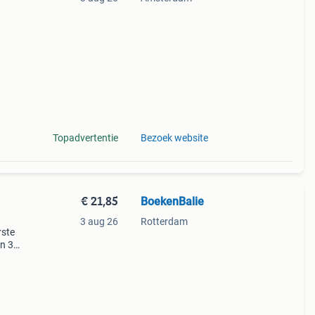
is om
Topadvertentie
Bezoek website
€ 21,85
BoekenBalie
3 aug 26
Rotterdam
rste
en 30
ag