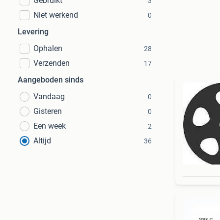
Gebruikt
3
Niet werkend
0
Levering
Ophalen
28
Verzenden
17
Aangeboden sinds
Vandaag
0
Gisteren
0
Een week
2
Altijd
36