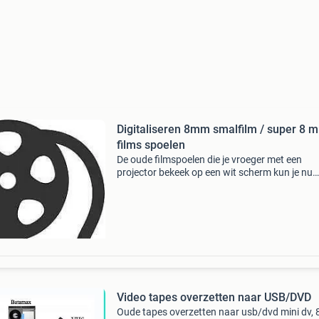
Digitaliseren 8mm smalfilm / super 8 
films spoelen
De oude filmspoelen die je vroeger met een
projector bekeek op een wit scherm kun je nu
betaalbaar laten digitaliseren. Wij zetten uw
waardevolle 8mm films over naar een usb
stick/schijf of download l
Video tapes overzetten naar USB/DVD
Oude tapes overzetten naar usb/dvd mini dv,