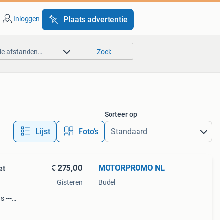
Inloggen
Plaats advertentie
lle afstanden…
Zoek
Sorteer op
Lijst
Foto’s
€ 275,00
MOTORPROMO NL
et
Gisteren
Budel
 -----
voor