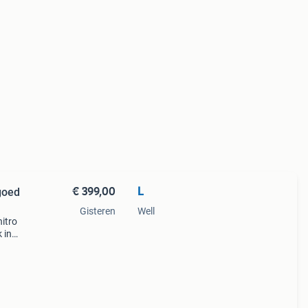
€ 399,00
L
goed
Gisteren
Well
itro
 in
k zoek
r.