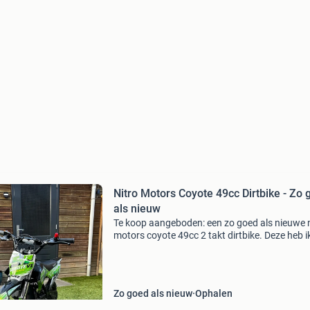
Nitro Motors Coyote 49cc Dirtbike - Zo 
als nieuw
Te koop aangeboden: een zo goed als nieuwe n
motors coyote 49cc 2 takt dirtbike. Deze heb ik
begin maart 2026 gekocht bij motorpromos, i
iets anders daarom de verkoop van deze moto
Deze
Zo goed als nieuw
Ophalen