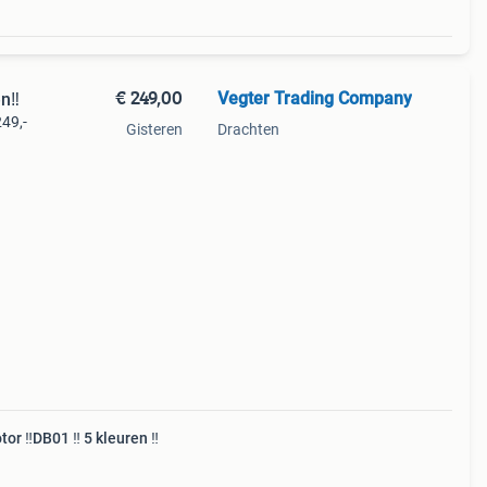
€ 249,00
Vegter Trading Company
n‼️
249,-
Gisteren
Drachten
akt
or ‼️DB01 ‼️ 5 kleuren ‼️