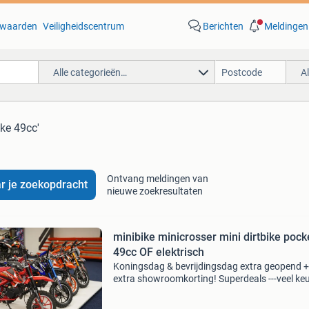
waarden
Veiligheidscentrum
Berichten
Meldingen
Alle categorieën…
A
ike 49cc'
Ontvang meldingen van
r je zoekopdracht
nieuwe zoekresultaten
minibike minicrosser mini dirtbike pock
49cc OF elektrisch
Koningsdag & bevrijdingsdag extra geopend +
extra showroomkorting! Superdeals ---veel keus
- veel formaten ---- veer verschillende merken 
de actuele openingstijden per filiaal. Kijk op o