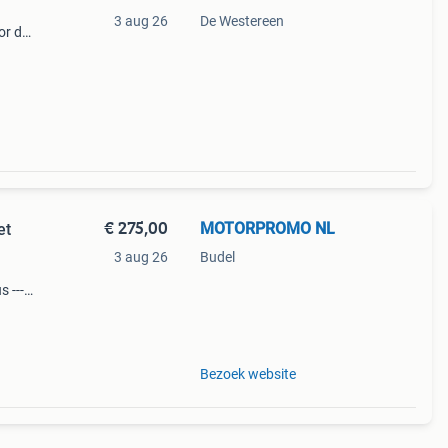
3 aug 26
De Westereen
or de
 is in
€ 275,00
MOTORPROMO NL
et
3 aug 26
Budel
 -----
voor
Bezoek website