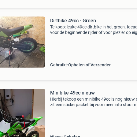
Dirtbike 49cc - Groen
Te koop: leuke 49cc dirtbike in het groen. Ideaa
voor de beginnende rijder of voor plezier op ei
terrein. De motor is gebruikt en heeft lichte
gebruikssporen. Perfect voor off-road avontu
Leuk
Gebruikt
Ophalen of Verzenden
Minibike 49cc nieuw
Hierbij tekoop een minibike 49cc is nog nieuw 
zit een stickerpacket bij voor meer info stuur 
een prive bericht