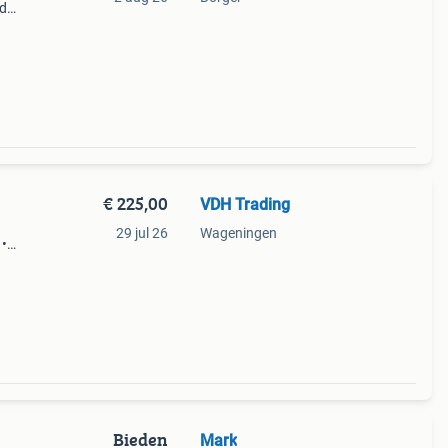
nd
delen.
€ 225,00
VDH Trading
29 jul 26
Wageningen
 •
ar •
Bieden
Mark