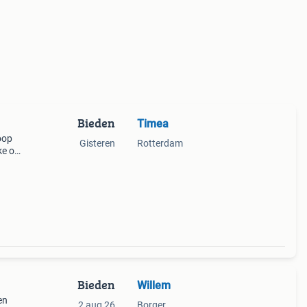
Bieden
Timea
oop
Gisteren
Rotterdam
ke op
ruikt
gebr
Bieden
Willem
en
2 aug 26
Borger