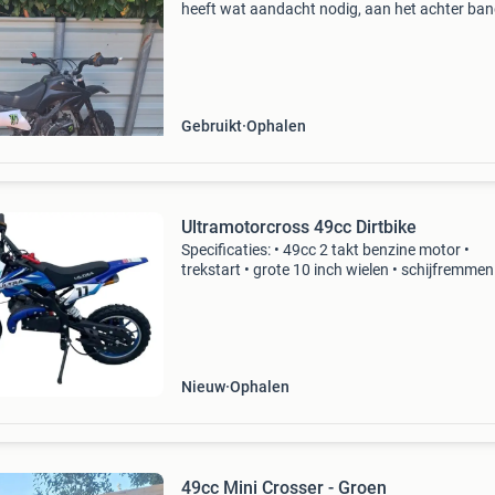
heeft wat aandacht nodig, aan het achter ba
met name de banden en de trekstarter. Ideaal
project voor de handige klusser of voor onder
De motor
Gebruikt
Ophalen
Ultramotorcross 49cc Dirtbike
Specificaties: • 49cc 2 takt benzine motor •
trekstart • grote 10 inch wielen • schijfremmen
snelheid instelbaar tot 45 a 50 km/uur instelba
zithoogte 60cm
Nieuw
Ophalen
49cc Mini Crosser - Groen