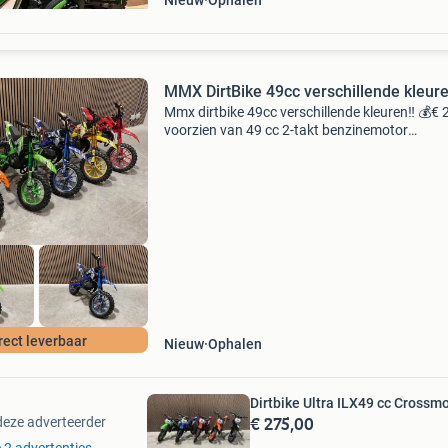
Nieuw
Ophalen
MMX DirtBike 49cc verschillende kleure
Mmx dirtbike 49cc verschillende kleuren‼️ 💰€ 
voorzien van 49 cc 2-takt benzinemotor
luchtgekoeld 3,5 pk trekstart automatische
koppeling kettingaandrijving mengsmering 2-t
top-snelheid:
rect leverbaar
Nieuw
Ophalen
Dirtbike Ultra ILX49 cc Crossmot
€ 275,00
deze adverteerder
e 2 advertenties