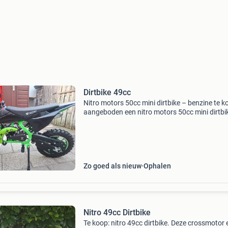
Dirtbike 49cc
Nitro motors 50cc mini dirtbike – benzine te k
aangeboden een nitro motors 50cc mini dirtbi
benzine. De motor is slechts een paar keer geb
en wordt verkocht omdat hij niet meer wordt 
Zo goed als nieuw
Ophalen
Nitro 49cc Dirtbike
Te koop: nitro 49cc dirtbike. Deze crossmotor 