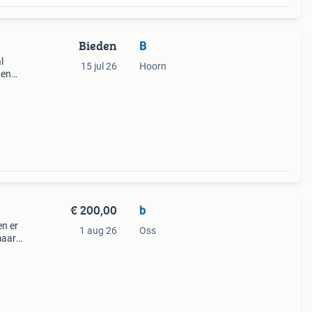
Bieden
B
l
15 jul 26
Hoorn
gen
ren!
€ 200,00
b
en er
1 aug 26
Oss
maar