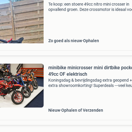
Te koop: een stoere 49cc nitro mini crosser in
opvallend groen. Deze crossmotor is ideaal vo
jonge avonturier en biedt veel plezier. De motor
perfecte staat en klaar voor gebruik. Perfect v
Zo goed als nieuw
Ophalen
minibike minicrosser mini dirtbike pock
49cc OF elektrisch
Koningsdag & bevrijdingsdag extra geopend +
extra showroomkorting! Superdeals ---veel keus
- veel formaten ---- veer verschillende merken 
de actuele openingstijden per filiaal. Kijk op o
Nieuw
Ophalen of Verzenden