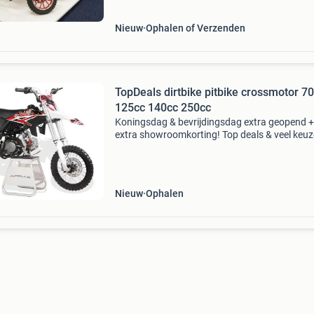
Nieuw
Ophalen of Verzenden
TopDeals dirtbike pitbike crossmotor 7
125cc 140cc 250cc
Koningsdag & bevrijdingsdag extra geopend +
extra showroomkorting! Top deals & veel keuz
Kom gratis testen in 1 van ons 5 landelijke
showrooms voor de actuele openingstijden pe
filiaal. Ki
Nieuw
Ophalen