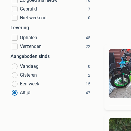
Zo goed als nieuw
10
Gebruikt
7
Niet werkend
0
Levering
Ophalen
45
Verzenden
22
Aangeboden sinds
Vandaag
0
Gisteren
2
Een week
15
Altijd
47