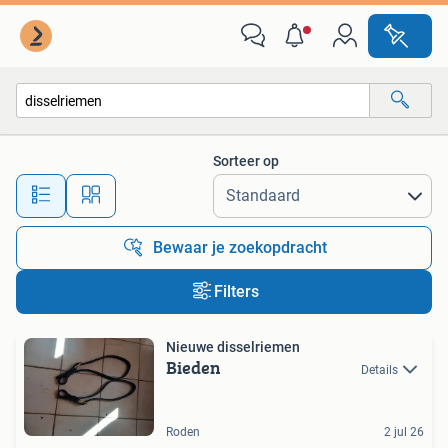
Alle categorieën…
Sorteer op
Alle afstanden…
Bewaar je zoekopdracht
Filters
Nieuwe disselriemen
Bieden
Details
Roden
2 jul 26