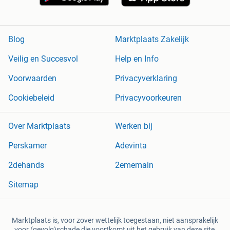
Blog
Marktplaats Zakelijk
Veilig en Succesvol
Help en Info
Voorwaarden
Privacyverklaring
Cookiebeleid
Privacyvoorkeuren
Over Marktplaats
Werken bij
Perskamer
Adevinta
2dehands
2ememain
Sitemap
Marktplaats is, voor zover wettelijk toegestaan, niet aansprakelijk
voor (gevolg)schade die voortkomt uit het gebruik van deze site,