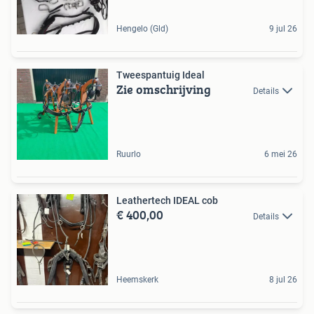
Hengelo (Gld)
9 jul 26
Tweespantuig Ideal
Zie omschrijving
Details
Ruurlo
6 mei 26
Leathertech IDEAL cob
€ 400,00
Details
Heemskerk
8 jul 26