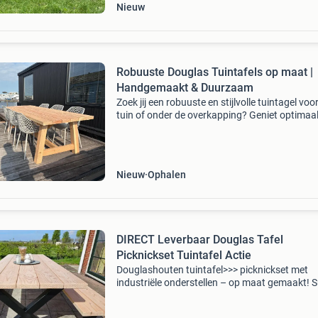
Nieuw
Robuuste Douglas Tuintafels op maat |
Handgemaakt & Duurzaam
Zoek jij een robuuste en stijlvolle tuintagel voor
tuin of onder de overkapping? Geniet optimaa
het buitenleven met een ambachtelijk gemaak
tuintafel van duurzaam douglas hout. Elke taf
Nieuw
Ophalen
DIRECT Leverbaar Douglas Tafel
Picknickset Tuintafel Actie
Douglashouten tuintafel>>> picknickset met
industriële onderstellen – op maat gemaakt! 
duurzaam!! Mobiel/whatsapp 0614522543 (r
schuring) voor snelle reactie 24/7 bereikbaar.