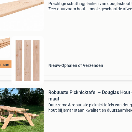
Prachtige schuttingplanken van douglashout! 
Zeer duurzaam hout - mooie geschaafde afwe
- ideaal voor de doe-het-zelver - grote aantalle
direct uit voorraad leverbaar kopmaat: 16 x 1
mm besch
r snel geleverd
Nieuw
Ophalen of Verzenden
Robuuste Picknicktafel – Douglas Hout
maat
Duurzame & robuuste picknicktafels van doug
hout bij jemar staan kwaliteit en duurzaamhei
centraal. Onze picknicktafels worden met zor
gemaakt van 45 mm dik, geschaafd douglas h
bekend o