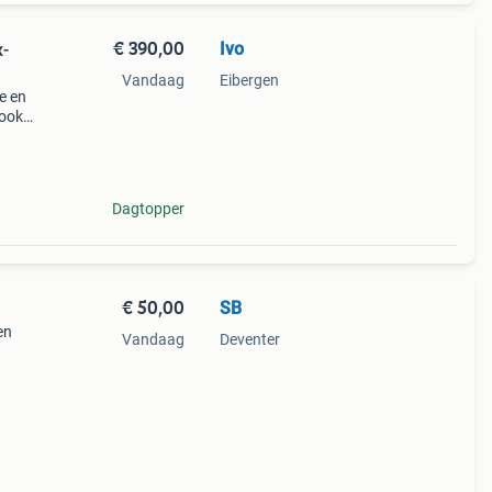
€ 390,00
Ivo
x-
Vandaag
Eibergen
e en
 ook
afels
n
Dagtopper
€ 50,00
SB
en
Vandaag
Deventer