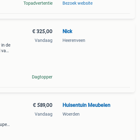
Topadvertentie
Bezoek website
€ 325,00
Nick
Vandaag
Heerenveen
 in de
l van
te
el
Dagtopper
€ 589,00
Huisentuin Meubelen
Vandaag
Woerden
Super
aul