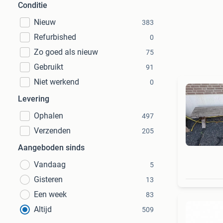
Conditie
Nieuw
383
Refurbished
0
Zo goed als nieuw
75
Gebruikt
91
Niet werkend
0
Levering
Ophalen
497
Verzenden
205
Aangeboden sinds
Vandaag
5
Gisteren
13
Een week
83
Altijd
509