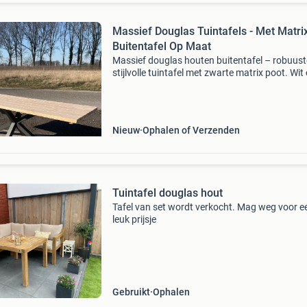
Massief Douglas Tuintafels - Met Matri
Buitentafel Op Maat
Massief douglas houten buitentafel – robuust
stijlvolle tuintafel met zwarte matrix poot. Wit
mogelijk ✔ de goedkoopste tuintafels/buitent
in nederland en belgië! Ben je op zoek naar ee
Nieuw
Ophalen of Verzenden
Tuintafel douglas hout
Tafel van set wordt verkocht. Mag weg voor e
leuk prijsje
Gebruikt
Ophalen