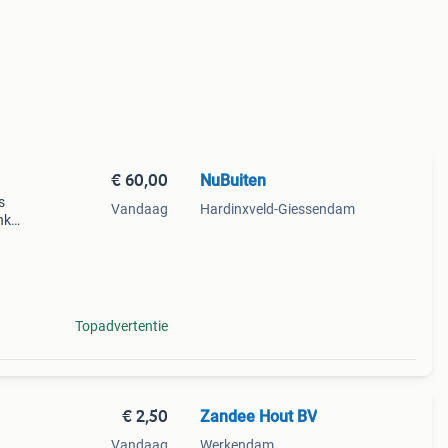
€ 60,00
NuBuiten
s
Vandaag
Hardinxveld-Giessendam
nk
nder
• mat
Topadvertentie
€ 2,50
Zandee Hout BV
|
Vandaag
Werkendam