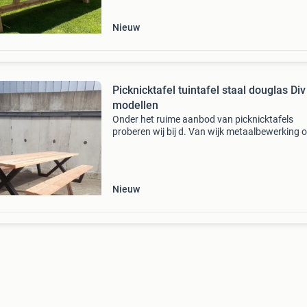
Nieuw
Picknicktafel tuintafel staal douglas Div
modellen
Onder het ruime aanbod van picknicktafels
proberen wij bij d. Van wijk metaalbewerking o
onderscheiden door kwaliteit en mooie afwerk
Wij leveren diversen modellen uit voorraad, m
indien g
Nieuw