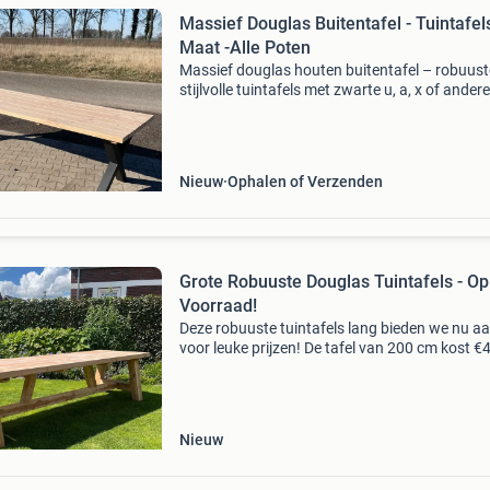
Massief Douglas Buitentafel - Tuintafel
Maat -Alle Poten
Massief douglas houten buitentafel – robuust
stijlvolle tuintafels met zwarte u, a, x of andere
poot. ✔ De goedkoopste tuintafels/buitentafel
nederland en belgië! Ben je op zoek naar een s
Nieuw
Ophalen of Verzenden
Grote Robuuste Douglas Tuintafels - Op
Voorraad!
Deze robuuste tuintafels lang bieden we nu a
voor leuke prijzen! De tafel van 200 cm kost €4
maar de tafels zijn verkrijgbaar tot wel 600 cm
Bezorging is mogelijk door heel nederland en 
Nieuw