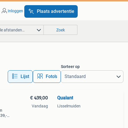
Inloggen
Plaats advertentie
lle afstanden…
Zoek
Sorteer op
Lijst
Foto’s
€ 439,00
Qualant
Vandaag
IJsselmuiden
an
39,-
.
mo