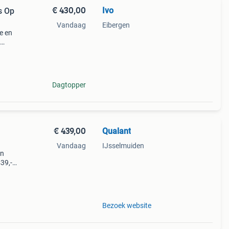
€ 430,00
Ivo
s Op
Vandaag
Eibergen
e en
s in
tevi
Dagtopper
€ 439,00
Qualant
Vandaag
IJsselmuiden
an
39,-
.
mo
Bezoek website