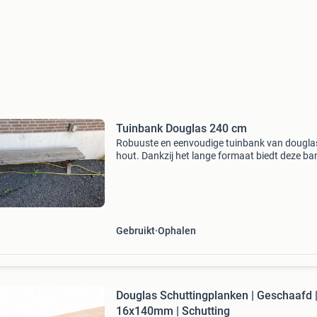
Tuinbank Douglas 240 cm
Robuuste en eenvoudige tuinbank van dougla
hout. Dankzij het lange formaat biedt deze ba
veel zitruimte en is hij ideaal voor in de tuin, o
een overkapping of bij een tafel. Specificaties 
Gebruikt
Ophalen
Douglas Schuttingplanken | Geschaafd 
16x140mm | Schutting