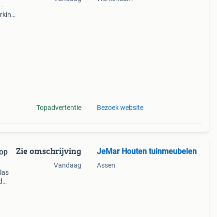
-
rking
n
40
Topadvertentie
Bezoek website
Zie omschrijving
JeMar Houten tuinmeubelen
 op
Vandaag
Assen
las
d
g
out ,