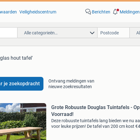
waarden
Veiligheidscentrum
Berichten
Meldingen
Alle categorieën…
A
glas hout tafel'
Ontvang meldingen van
r je zoekopdracht
nieuwe zoekresultaten
Grote Robuuste Douglas Tuintafels - Op
Voorraad!
Deze robuuste tuintafels lang bieden we nu a
voor leuke prijzen! De tafel van 200 cm kost €4
maar de tafels zijn verkrijgbaar tot wel 600 cm
Bezorging is mogelijk door heel nederland en 