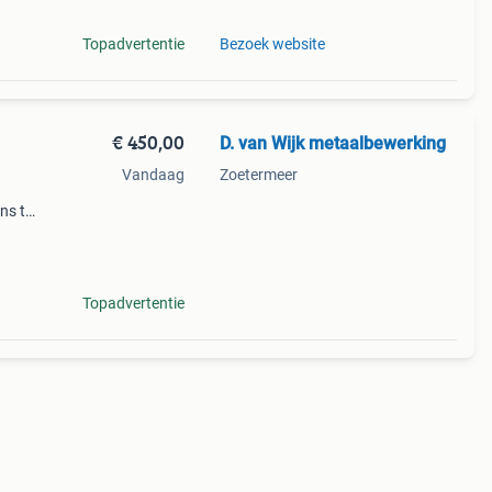
Topadvertentie
Bezoek website
€ 450,00
D. van Wijk metaalbewerking
Vandaag
Zoetermeer
ns te
ing.
aar
Topadvertentie