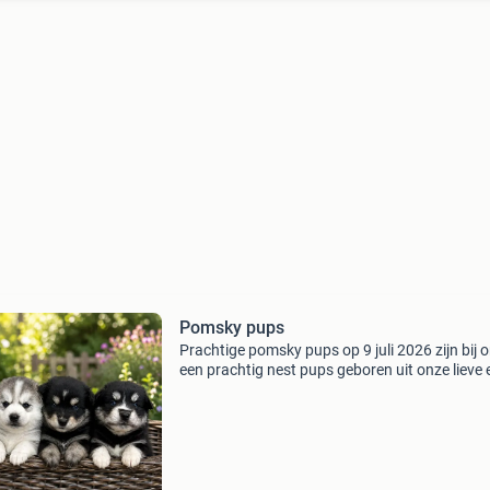
Pomsky pups
Prachtige pomsky pups op 9 juli 2026 zijn bij 
een prachtig nest pups geboren uit onze lieve 
sociale moeder miyaya. Er zijn 7 gezonde pups: 
reu blauw bandje – 280 gram •⁠ ⁠🩷teef