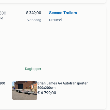
€ 349,00
Second Trailers
0!!
le
Vandaag
Dreumel
kbaar
ts €
Dagtopper
200
Brian James A4 Autotransporter
500x200cm
€ 6.799,00