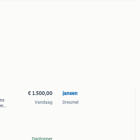
€ 1.500,00
jansen
ons
Vandaag
Dreumel
en
•⁠ ⁠🩵
Dagtopper