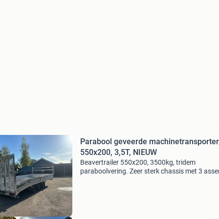
Parabool geveerde machinetransporter
550x200, 3,5T, NIEUW
Beavertrailer 550x200, 3500kg, tridem
paraboolvering. Zeer sterk chassis met 3 asse
merk: jcs type: beavertrailer met ramp afmeti
laadvloer: 550x200 htg: 3.5 Ton eigen gewicht
1250kg bouwjaar: