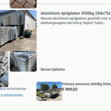
Aluminium oprijplaten 3500kg 244x75x3
Nieuwe aluminium oprijplaten, geschikt voor al
aanhangwagens als henra, hapert, hulco,
annsems, saris jcs enz. Enzovoort ook beschi
met opleg lip. €349.00 Excl. Btw per set! 10 Se
Nieuw
Ophalen
Plateau annsems 2000kg 300x
€ 899,00
deze adverteerder
e 6 advertenties