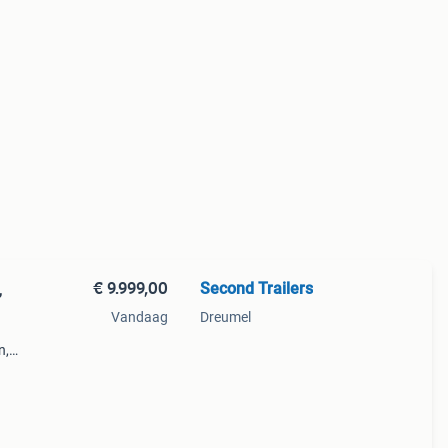
€ 9.999,00
Second Trailers
,
Vandaag
Dreumel
n,
ngen
: