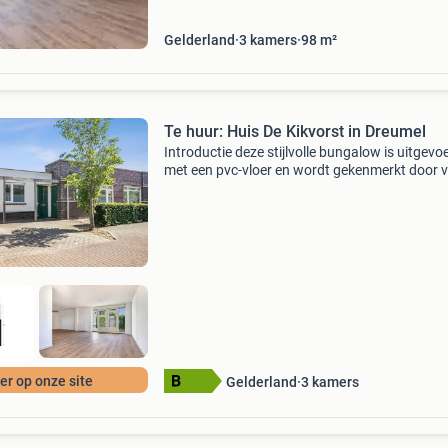
Gelderland
3
kamers
98
m²
Te huur: Huis De Kikvorst in Dreumel
Introductie deze stijlvolle bungalow is uitgevo
met een pvc-vloer en wordt gekenmerkt door v
licht en een scala aan mogelijkheden. Door ee
apart eetgedeelte vlak bij de keuken en een ru
woon
r op onze site
Gelderland
3
kamers