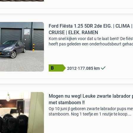
Ford Fiësta 1.25 5DR 2de EIG. | CLIMA |
CRUISE | ELEK. RAMEN
Kom snel kijken voor dat u te laat bent! De fiës
heeft pas geleden een onderhoudsbeurt geha
komt met 2 handzenders. Model : ford fiësta
carrosserie : 5 deurs transmissie: handgescha
kilomete
2012
177.085
km
Mogen nu weg! Leuke zwarte labrador 
met stamboom !!
Op 10 juni jl geboren zwarte labrador pups me
stamboom. Nog 1 teefje en 1 reutje te koop.
Moeder is een bruine labrador en vader een z
labrador. De ouders hebben uitstekende uitsla
deze kan