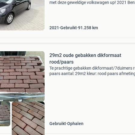
met deze geweldige volkswagen up! 2021 Ben
zwart. Klaar voor een upgrade van je wagenp
Of start je net en zoek je die perfecte, represen
2021
Gebruikt
91.258
km
29m2 oude gebakken dikformaat
rood/paars
Te prachtige gebakken dikformaat/7duimers 
paars aantal: 29m2 kleur: rood paars afmeting
20/7cm verpakking: op pallet, en kan geladen
worden. Diverse bestrating, bekijk andere
advertenties kenmer
Gebruikt
Ophalen