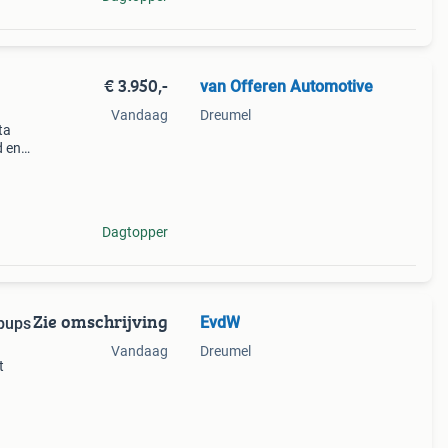
€ 3.950,-
van Offeren Automotive
Vandaag
Dreumel
ta
d en
keld
Dagtopper
Zie omschrijving
EvdW
pups
Vandaag
Dreumel
t
warte
gen,