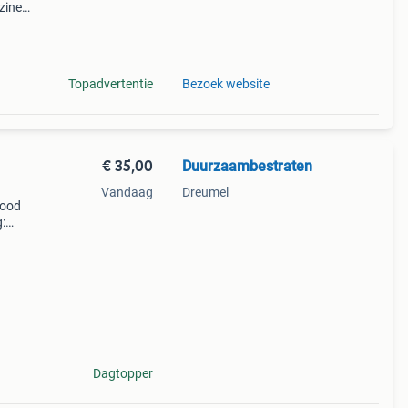
zine
ark?
tati
Topadvertentie
Bezoek website
€ 35,00
Duurzaambestraten
Vandaag
Dreumel
rood
:
Dagtopper