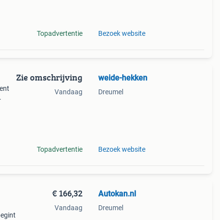
Topadvertentie
Bezoek website
Zie omschrijving
weide-hekken
ment
Vandaag
Dreumel
ord in
Topadvertentie
Bezoek website
€ 166,32
Autokan.nl
Vandaag
Dreumel
begint