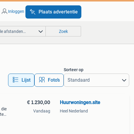
Inloggen
Plaats advertentie
lle afstanden…
Zoek
Sorteer op
Lijst
Foto’s
€ 1.230,00
Huurwoningen.site
 die
Vandaag
Heel Nederland
te
gde
 de h