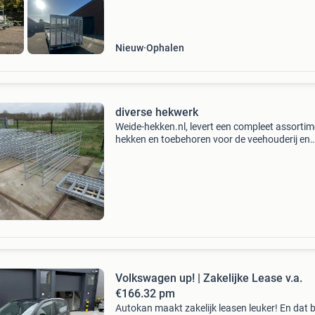
Nieuw
Ophalen
diverse hekwerk
Weide-hekken.nl, levert een compleet assorti
hekken en toebehoren voor de veehouderij en
terrein beheerders die te onderscheiden zijn in
kwaliteit, prijs en maatwerk, al ons hekwerk w
eigenb
Volkswagen up! | Zakelijke Lease v.a.
€166.32 pm
Autokan maakt zakelijk leasen leuker! En dat 