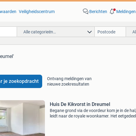
waarden
Veiligheidscentrum
Berichten
Meldingen
Alle categorieën…
A
reumel'
Ontvang meldingen van
r je zoekopdracht
nieuwe zoekresultaten
Huis De Kikvorst in Dreumel
Begane grond via de voordeur kom je in de hal,
leidt naar de royale woonkamer. Het eetgedeel
ligt vlak bij de halfopen keuken met de benodi
apparatuur. Via het portaal heb je toegang tot