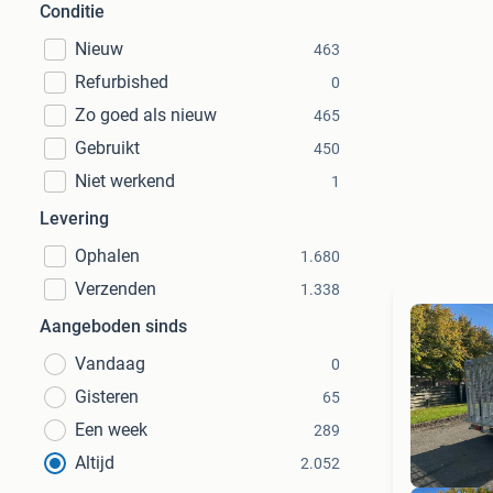
Conditie
Nieuw
463
Refurbished
0
Zo goed als nieuw
465
Gebruikt
450
Niet werkend
1
Levering
Ophalen
1.680
Verzenden
1.338
Aangeboden sinds
Vandaag
0
Gisteren
65
Een week
289
Altijd
2.052