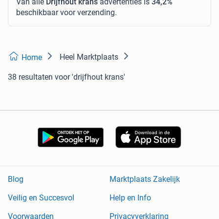
Van alle
Drijfhout krans
advertenties is
34,2%
beschikbaar voor verzending.
Heel Marktplaats
Home
38 resultaten
voor 'drijfhout krans'
Blog
Marktplaats Zakelijk
Veilig en Succesvol
Help en Info
Voorwaarden
Privacyverklaring