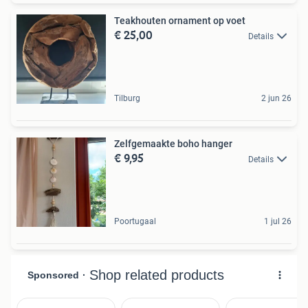
Teakhouten ornament op voet
€ 25,00
Details
Tilburg
2 jun 26
Zelfgemaakte boho hanger
€ 9,95
Details
Poortugaal
1 jul 26