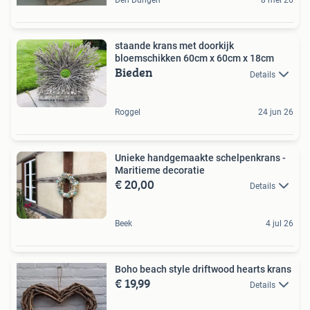
Den Dungen
8 mei 26
staande krans met doorkijk
bloemschikken 60cm x 60cm x 18cm
Bieden
Details
Roggel
24 jun 26
Unieke handgemaakte schelpenkrans -
Maritieme decoratie
€ 20,00
Details
Beek
4 jul 26
Boho beach style driftwood hearts krans
€ 19,99
Details