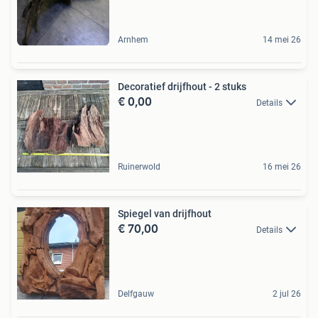
Arnhem
14 mei 26
Decoratief drijfhout - 2 stuks
€ 0,00
Details
Ruinerwold
16 mei 26
Spiegel van drijfhout
€ 70,00
Details
Delfgauw
2 jul 26