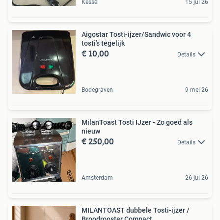
Kessel
15 jul 26
Aigostar Tosti-ijzer/Sandwic voor 4
tosti’s tegelijk
€ 10,00
Details
Bodegraven
9 mei 26
MilanToast Tosti IJzer - Zo goed als
nieuw
€ 250,00
Details
Amsterdam
26 jul 26
MILANTOAST dubbele Tosti-ijzer /
Broodrooster Compact