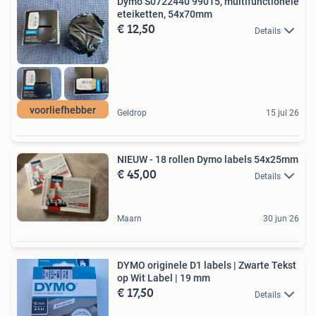
Dymo S0722440 99015, multifunctionele
eteiketten, 54x70mm
€ 12,50
Details
voorliefhebber
Geldrop
15 jul 26
NIEUW - 18 rollen Dymo labels 54x25mm
€ 45,00
Details
Maarn
30 jun 26
DYMO originele D1 labels | Zwarte Tekst
op Wit Label | 19 mm
€ 17,50
Details