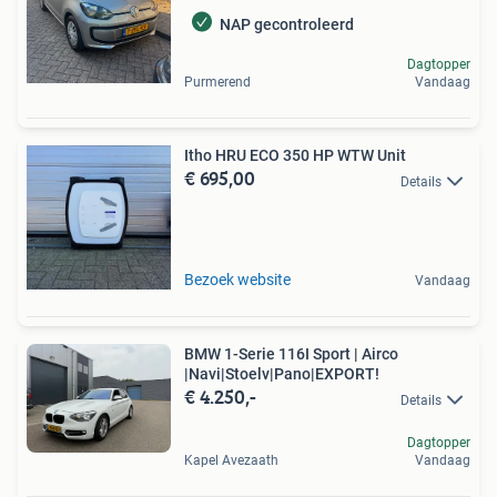
NAP gecontroleerd
Dagtopper
Purmerend
Vandaag
Itho HRU ECO 350 HP WTW Unit
€ 695,00
Details
Bezoek website
Vandaag
BMW 1-Serie 116I Sport | Airco
|Navi|Stoelv|Pano|EXPORT!
€ 4.250,-
Details
Dagtopper
Kapel Avezaath
Vandaag