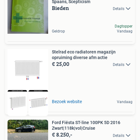
Spaans, Scepticism
Bieden
Details
Dagtopper
Geldrop
Vandaag
Stelrad eco radiatoren magazijn
opruiming diverse afm actie
€ 25,00
Details
Bezoek website
Vandaag
Ford Fiësta ST-line 100PK 5D 2016
Zwart|118k|vol|Cruise
€ 8.250,-
Details