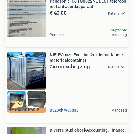
Panasonic KX-TG8622NL DECT telefoon
met antwoordapparaat
€ 40,00
Details
Dagtopper
Purmerend
Vandaag
NIEUW onze Eco Line 2m demontabele
materiaalcontainer
Zie omschrijving
Details
Premium kwaliteit
Bezoek website
Vandaag
Diverse studieboekAccounting, Finance,