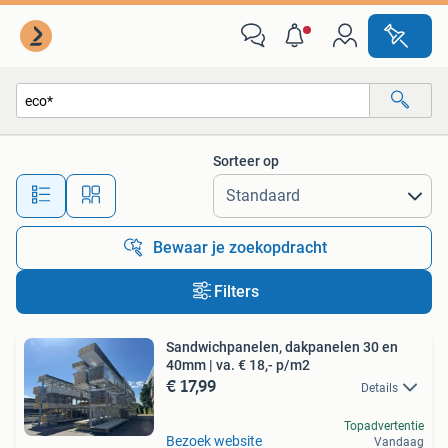
Alle categorieën…
Sorteer op
Alle afstanden…
Bewaar je zoekopdracht
Filters
Sandwichpanelen, dakpanelen 30 en
40mm | va. € 18,- p/m2
€ 17,99
Details
Topadvertentie
Bezoek website
Vandaag