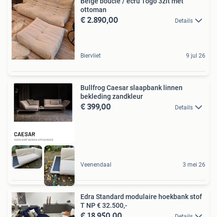
Beige bouclé / écru Togo 3zit met
ottoman
€ 2.890,00
Details
Biervliet
9 jul 26
Bullfrog Caesar slaapbank linnen
bekleding zandkleur
€ 399,00
Details
Veenendaal
3 mei 26
Edra Standard modulaire hoekbank stof
T NP € 32.500,-
€ 18.950,00
Details