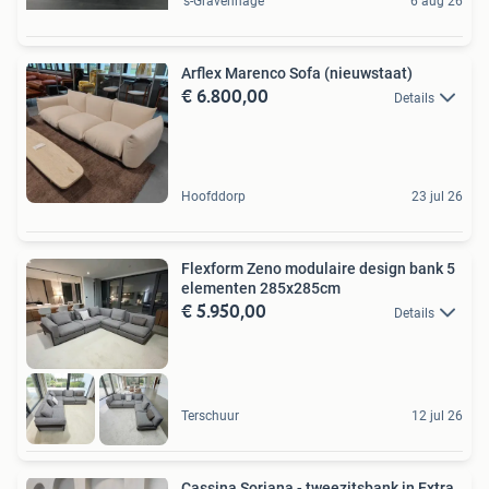
's-Gravenhage
6 aug 26
Arflex Marenco Sofa (nieuwstaat)
€ 6.800,00
Details
Hoofddorp
23 jul 26
Flexform Zeno modulaire design bank 5
elementen 285x285cm
€ 5.950,00
Details
Terschuur
12 jul 26
Cassina Soriana - tweezitsbank in Extra