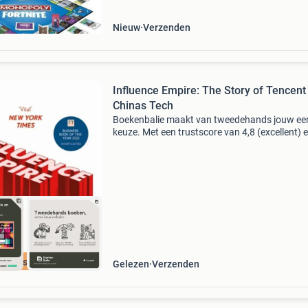
Nieuw
Verzenden
Influence Empire: The Story of Tencent
Chinas Tech
Boekenbalie maakt van tweedehands jouw ee
keuze. Met een trustscore van 4,8 (excellent) 
dagen retour garantie maken we dat iedere d
waar. Bestel direct op onze website! Titel: infl
em
cherpste prijs
Gelezen
Verzenden