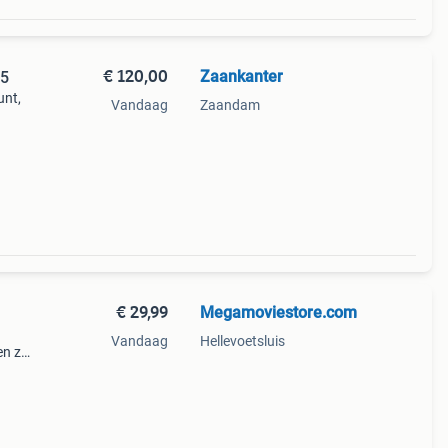
€ 120,00
Zaankanter
R5
unt,
Vandaag
Zaandam
 naar
forms
€ 29,99
Megamoviestore.com
Vandaag
Hellevoetsluis
en ze
om te