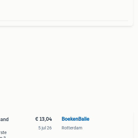
€ 13,04
BoekenBalie
 and
5 jul 26
Rotterdam
rste