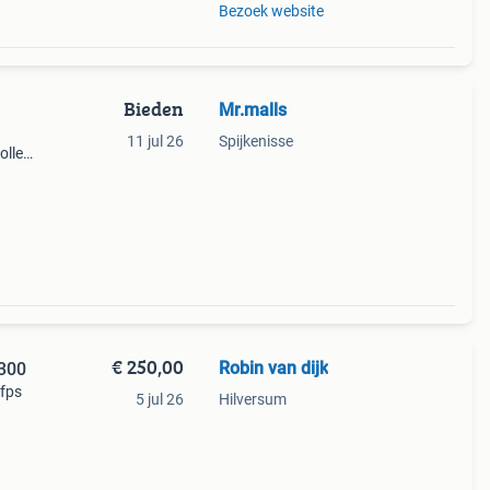
Bezoek website
Bieden
Mr.malls
11 jul 26
Spijkenisse
ollers
e
Aantal
€ 250,00
Robin van dijk
€300
 fps
5 jul 26
Hilversum
es