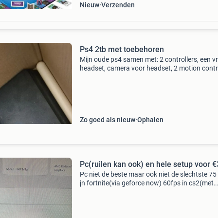
Nieuw
Verzenden
Ps4 2tb met toebehoren
Mijn oude ps4 samen met: 2 controllers, een vr
headset, camera voor headset, 2 motion contr
en diverse spellen, in overleg mogelijk met oud
acount. Hier staan nog veel meer spellen op. 
m
Zo goed als nieuw
Ophalen
Pc(ruilen kan ook) en hele setup voor 
Pc niet de beste maar ook niet de slechtste 75
jn fortnite(via geforce now) 60fps in cs2(met
geforce now) geen lag en voor een paar tientj
extra kunt uw ook nog eens me fortnite of cs2
account o