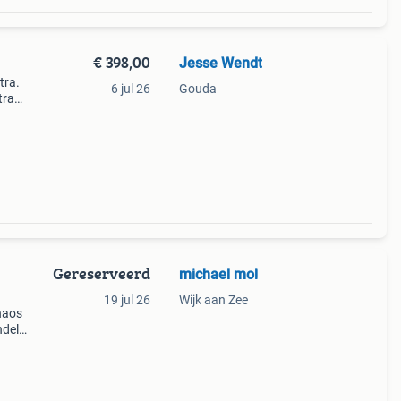
€ 398,00
Jesse Wendt
tra.
6 jul 26
Gouda
tra
el ook
Gereserveerd
michael mol
19 jul 26
Wijk aan Zee
haos
ndel
 elke