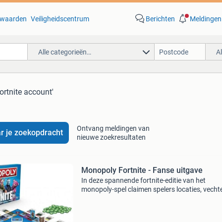
waarden
Veiligheidscentrum
Berichten
Meldingen
Alle categorieën…
A
fortnite account'
Ontvang meldingen van
r je zoekopdracht
nieuwe zoekresultaten
Monopoly Fortnite - Fanse uitgave
In deze spannende fortnite-editie van het
monopoly-spel claimen spelers locaties, vecht
met tegenstanders en vermijden ze de storm 
overleven. De gameplay, het ontwerp en de
onderdelen van h