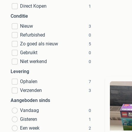
Direct Kopen
1
Conditie
Nieuw
3
Refurbished
0
Zo goed als nieuw
5
Gebruikt
0
Niet werkend
0
Levering
Ophalen
7
Verzenden
3
Aangeboden sinds
Vandaag
0
Gisteren
1
Een week
2