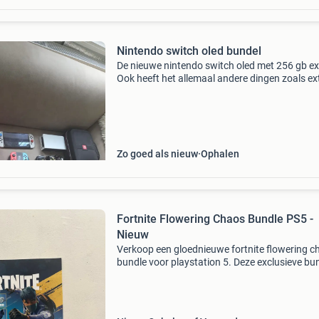
Nintendo switch oled bundel
De nieuwe nintendo switch oled met 256 gb ex
Ook heeft het allemaal andere dingen zoals ex
controllers 2 hoesjes(1tjr voor vakantie en een
andere voor kleinere reizen) ook bezit de bund
n
Zo goed als nieuw
Ophalen
Fortnite Flowering Chaos Bundle PS5 -
Nieuw
Verkoop een gloednieuwe fortnite flowering c
bundle voor playstation 5. Deze exclusieve bu
bevat 6 cosmetische items (geschatte waarde
5.000 V-bucks) en 1.000 V-bucks. Perfect voor
fortni