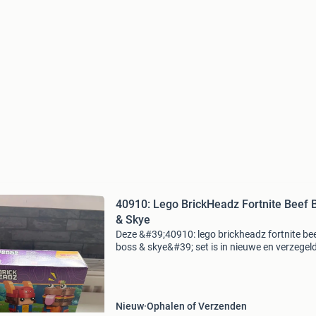
40910: Lego BrickHeadz Fortnite Beef 
& Skye
Deze &#39;40910: lego brickheadz fortnite be
boss & skye&#39; set is in nieuwe en verzegel
staat. Alles is compleet! ❓ Heb je vragen? Stel z
reageer snel! 🚚 Veilig verpakt en sne
Nieuw
Ophalen of Verzenden