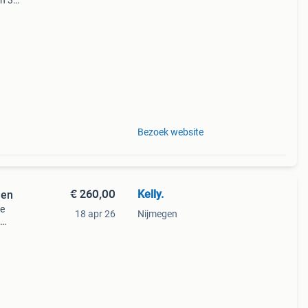
en 30
ag
uence
Bezoek website
€ 260,00
Kelly.
len
de
18 apr 26
Nijmegen
iedt