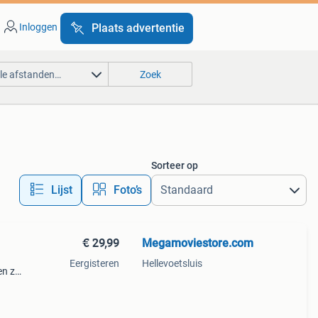
Inloggen
Plaats advertentie
lle afstanden…
Zoek
Sorteer op
Lijst
Foto’s
€ 29,99
Megamoviestore.com
Eergisteren
Hellevoetsluis
en ze
om te