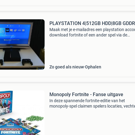
PLAYSTATION 4|512GB HDD|8GB GDD
Maak met je e-mailadres een playstation acco
download fortnite of een ander spel via de
playstation store en begin met gamen! Of kijk
je favoriete films en series via streaming plat
zoal
Zo goed als nieuw
Ophalen
Monopoly Fortnite - Fanse uitgave
In deze spannende fortnite-editie van het
monopoly-spel claimen spelers locaties, vecht
met tegenstanders en vermijden ze de storm 
overleven. De gameplay, het ontwerp en de
onderdelen van h