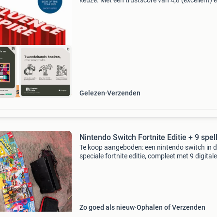
keuze. Met een trustscore van 4,8 (excellent) 
dagen retour garantie maken we dat iedere d
waar. Bestel direct op onze website! Titel: infl
em
cherpste prijs
Gelezen
Verzenden
Nintendo Switch Fortnite Editie + 9 spel
Te koop aangeboden: een nintendo switch in 
speciale fortnite editie, compleet met 9 digitale
spellen. De console is in uitstekende staat en b
urenlang speelplezier. Ideaal voor zowel
beginnende
Zo goed als nieuw
Ophalen of Verzenden