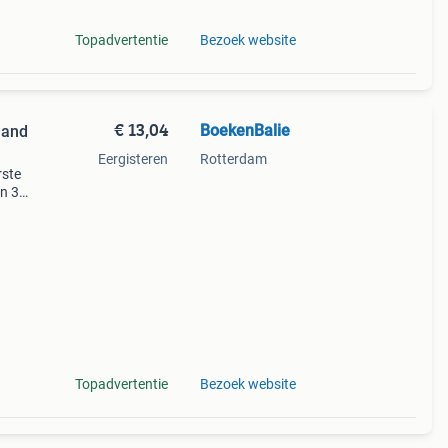
Topadvertentie
Bezoek website
€ 13,04
BoekenBalie
 and
Eergisteren
Rotterdam
rste
en 30
ag
uence
Topadvertentie
Bezoek website