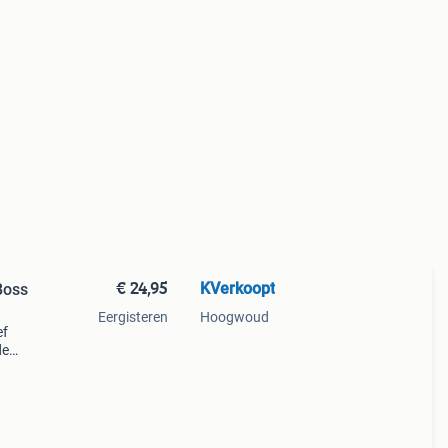
€ 24,95
KVerkoopt
Boss
Eergisteren
Hoogwoud
ef
de
e, ik