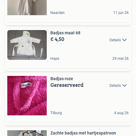
Naarden
11 jun 26
Badjas maat 68
€ 4,50
Details
Haps
29 mei 26
Badjas roze
Gereserveerd
Details
Tilburg
4 aug 26
Zachte badjas met hartjespatroon