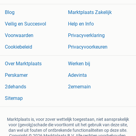
Blog
Marktplaats Zakelijk
Veilig en Succesvol
Help en Info
Voorwaarden
Privacyverklaring
Cookiebeleid
Privacyvoorkeuren
Over Marktplaats
Werken bij
Perskamer
Adevinta
2dehands
2ememain
Sitemap
Marktplaats is, voor zover wettelijk toegestaan, niet aansprakelijk
voor (gevolg)schade die voortkomt uit het gebruik van deze site,
dan wel uit fouten of ontbrekende functionaliteiten op deze site.
Copyright © 2026 Marktplaats B.V. Alle rechten voorbehouden.