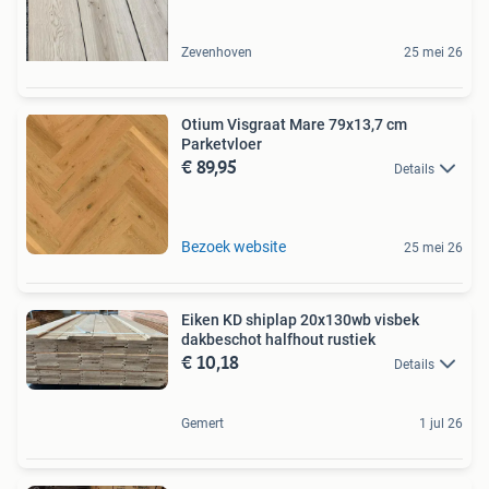
Zevenhoven
25 mei 26
Otium Visgraat Mare 79x13,7 cm
Parketvloer
€ 89,95
Details
Bezoek website
25 mei 26
Eiken KD shiplap 20x130wb visbek
dakbeschot halfhout rustiek
€ 10,18
Details
Gemert
1 jul 26