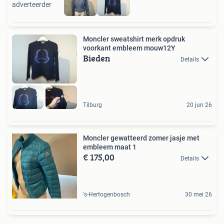
adverteerder
Moncler sweatshirt merk opdruk
voorkant embleem mouw12Y
Bieden
Details
Tilburg
20 jun 26
Moncler gewatteerd zomer jasje met
embleem maat 1
€ 175,00
Details
's-Hertogenbosch
30 mei 26