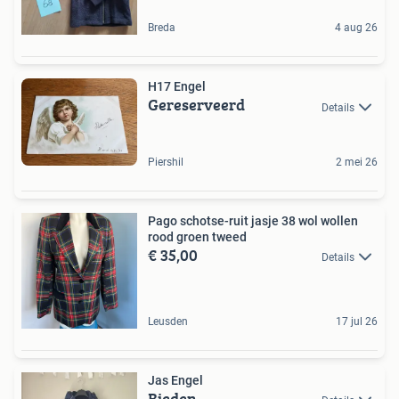
Breda
4 aug 26
H17 Engel
Gereserveerd
Details
Piershil
2 mei 26
Pago schotse-ruit jasje 38 wol wollen
rood groen tweed
€ 35,00
Details
Leusden
17 jul 26
Jas Engel
Bieden