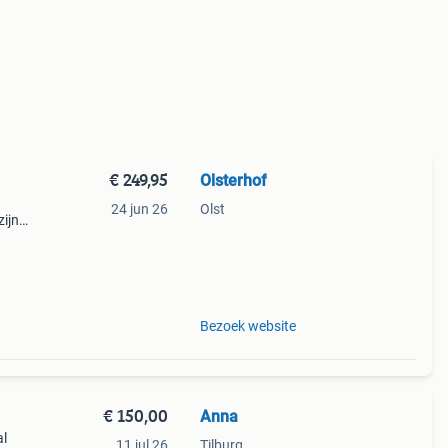
€ 249,95
Olsterhof
24 jun 26
Olst
zijn
dige
ende
Bezoek website
€ 150,00
Anna
al
11 jul 26
Tilburg