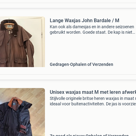
Lange Waxjas John Bardale / M
Kan ook als damesjas en in andere seizoenen
gebruikt worden. Goede staat. De kap is niet
afneembaar. Geen capuchon. 1 Binnenzak
afsluitbaar met rits deelbare rits. De ritsen lop
soepel. De mouwen zi
Gedragen
Ophalen of Verzenden
Unisex waxjas maat M met leren afwer
Stijlvolle originele britse heren waxjas in maat
ideaal voor buitenactiviteiten. De jas is voorzi
een klassieke leren afwerking aan de kraag en
manchetten, wat zorgt voor een robuuste en ti