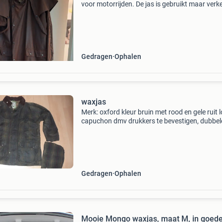
voor motorrijden. De jas is gebruikt maar verk
nog in goede staat. Een klassieke en duurzame
voor de liefhebber.
Gedragen
Ophalen
waxjas
Merk: oxford kleur bruin met rood en gele ruit 
capuchon dmv drukkers te bevestigen, dubbel
sluiting: rits + drukkers binnenmanchetten 2 g
zakken voorzijde
Gedragen
Ophalen
Mooie Mongo waxjas, maat M, in goed