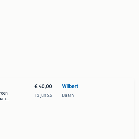
€ 40,00
Wilbert
reen
13 jun 26
Baarn
rpand
m
p die