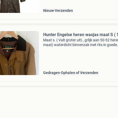
Nieuw
Verzenden
Hunter Engelse heren waxjas maat S ( 
Maat s. ( Valt groter uit) , grlijk aan 50-52 her
maat) waterdicht binnenzak met rits in goede
conditie alle titsen en drukknoppen werken ge
beetje schoonmaken zeer mooie jas betalinge
contant
Gedragen
Ophalen of Verzenden