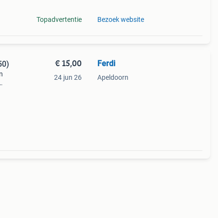
Topadvertentie
Bezoek website
€ 15,00
Ferdi
50)
en
24 jun 26
Apeldoorn
voerd
n