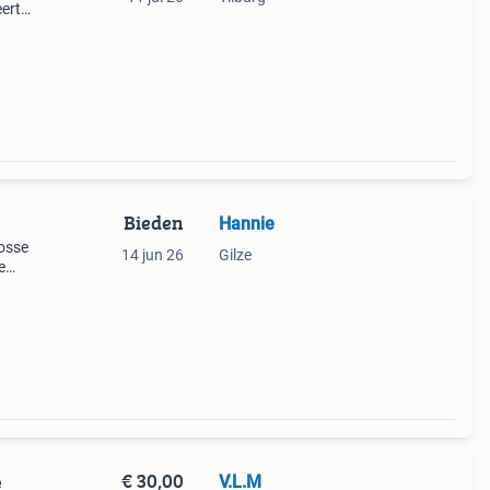
eert
 jas
Bieden
Hannie
losse
14 jun 26
Gilze
e
rote
€ 30,00
V.L.M
e