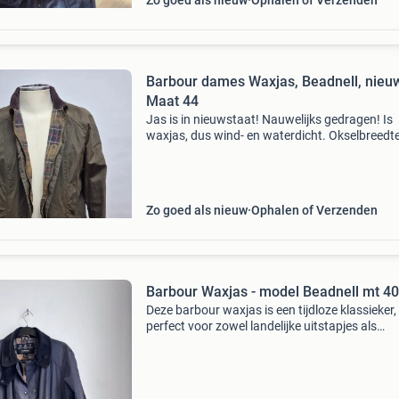
Zo goed als nieuw
Ophalen of Verzenden
Barbour dames Waxjas, Beadnell, nieu
Maat 44
Jas is in nieuwstaat! Nauwelijks gedragen! Is
waxjas, dus wind- en waterdicht. Okselbreedte
mouwlengte 50 (uit de oksel gemeten) en rugl
78 cm. Kleur khaki/bruin/groen. Zie ook mijn
andere da
Zo goed als nieuw
Ophalen of Verzenden
Barbour Waxjas - model Beadnell mt 40
Deze barbour waxjas is een tijdloze klassieker,
perfect voor zowel landelijke uitstapjes als
stedelijke avonturen. De jas is gemaakt van
duurzaam gewaxt katoen en heeft de kenmer
corduroy kraag.