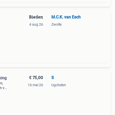
Bieden
M.C.K. van Esch
4 aug 26
Zwolle
en
€ 75,00
S
king
 m,
16 mei 26
Ugchelen
en van
jd