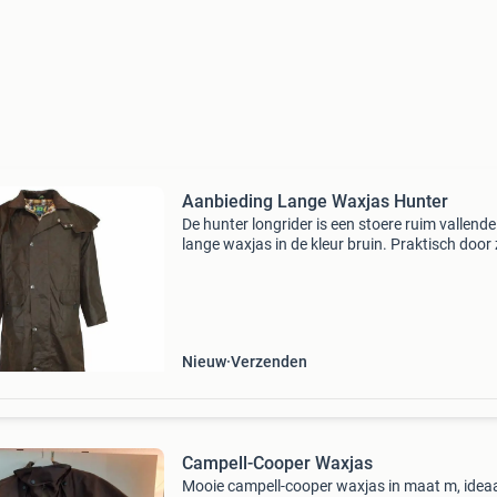
Aanbieding Lange Waxjas Hunter
De hunter longrider is een stoere ruim vallende
lange waxjas in de kleur bruin. Praktisch door 
wind- en waterafstotende wax katoen, de han
split aan de achterzijde en de comfort verhog
pe
Nieuw
Verzenden
Campell-Cooper Waxjas
Mooie campell-cooper waxjas in maat m, idea