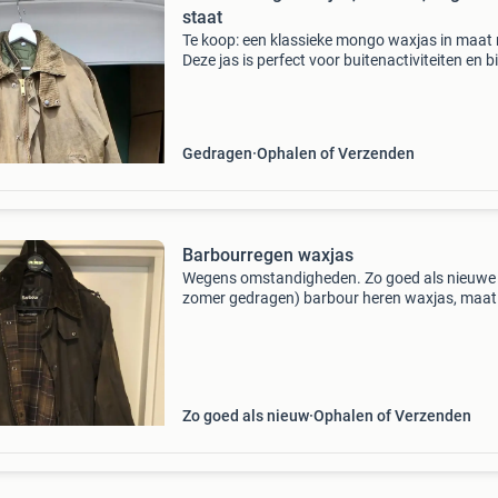
staat
Te koop: een klassieke mongo waxjas in maat
Deze jas is perfect voor buitenactiviteiten en b
goede bescherming tegen weer en wind. De jas
gebruikt, maar verkeert nog in zeer goede staa
Gedragen
Ophalen of Verzenden
Barbourregen waxjas
Wegens omstandigheden. Zo goed als nieuwe
zomer gedragen) barbour heren waxjas, maat
"northumbria" groen incl capuchon.
Zo goed als nieuw
Ophalen of Verzenden