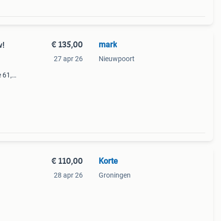
€ 135,00
mark
w!
27 apr 26
Nieuwpoort
 61,
engte
€ 110,00
Korte
28 apr 26
Groningen
kende