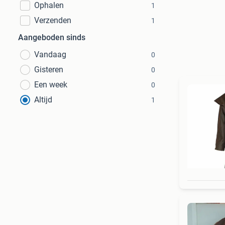
Ophalen
1
Verzenden
1
Aangeboden sinds
Vandaag
0
Gisteren
0
Een week
0
Altijd
1