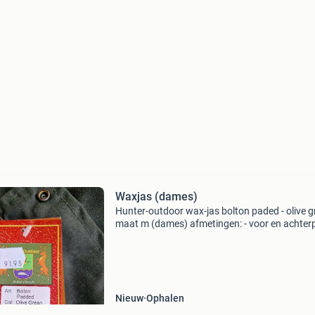
Waxjas (dames)
Hunter-outdoor wax-jas bolton paded - olive g
maat m (dames) afmetingen: - voor en achte
even lang - van schouder tot onderzijde: 81 c
elastische kraag in de mouwen. Losse regenka
met d
Nieuw
Ophalen