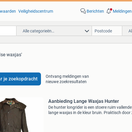
waarden
Veiligheidscentrum
Berichten
Meldingen
Alle categorieën…
A
lse waxjas'
Ontvang meldingen van
r je zoekopdracht
nieuwe zoekresultaten
Aanbieding Lange Waxjas Hunter
De hunter longrider is een stoere ruim vallende
lange waxjas in de kleur bruin. Praktisch door 
wind- en waterafstotende wax katoen, de han
split aan de achterzijde en de comfort verhog
pe