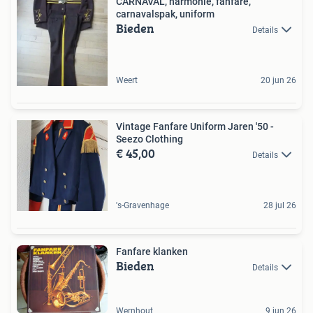
CARNAVAL, harmonie, fanfare,
carnavalspak, uniform
Bieden
Details
Weert
20 jun 26
Vintage Fanfare Uniform Jaren '50 -
Seezo Clothing
€ 45,00
Details
's-Gravenhage
28 jul 26
Fanfare klanken
Bieden
Details
Wernhout
9 jun 26