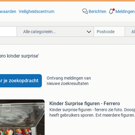
waarden
Veiligheidscentrum
Berichten
Meldingen
Alle categorieën…
A
ero kinder surprise'
Ontvang meldingen van
r je zoekopdracht
nieuwe zoekresultaten
Kinder Surprise figuren - Ferrero
Kinder surprise figuren - ferrero zie foto. Doos
heeft gebruikers sporen. Evt meerdere figuren
aanwezig voor verkoop.