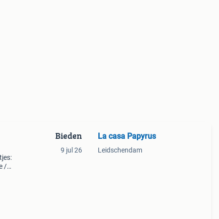
Bieden
La casa Papyrus
9 jul 26
Leidschendam
tjes:
e /
ster