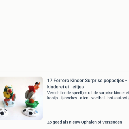
17 Ferrero Kinder Surprise poppetjes -
kinderei ei - eitjes
Verschillende speeltjes uit de surprise kinder ei
konijn - ijshockey - alien - voetbal - botsautootj
nv093 - draakjes - voetbal hond / tt130 - sylve
de kat / tt395 - monk - geest / de022 -
Zo goed als nieuw
Ophalen of Verzenden