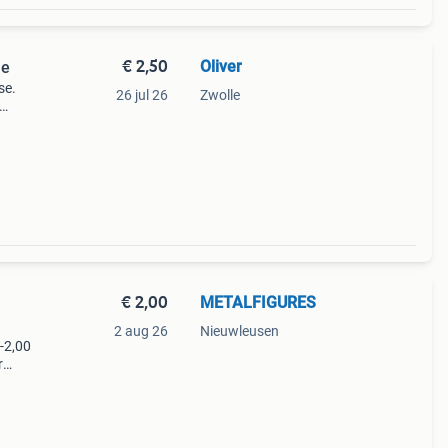
€ 2,50
Oliver
je
se.
26 jul 26
Zwolle
ens de
a
€ 2,00
METALFIGURES
2 aug 26
Nieuwleusen
-2,00
r
l
offer