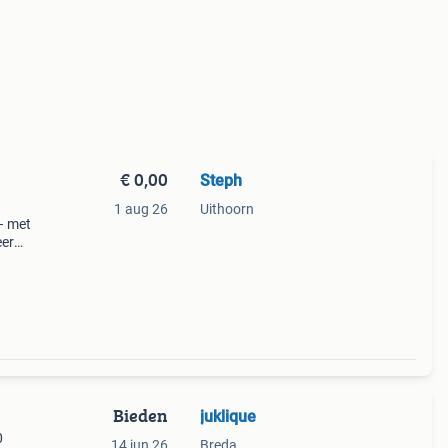
€ 0,00
Steph
1 aug 26
Uithoorn
– met
eer
Bieden
juklique
0
14 jun 26
Breda