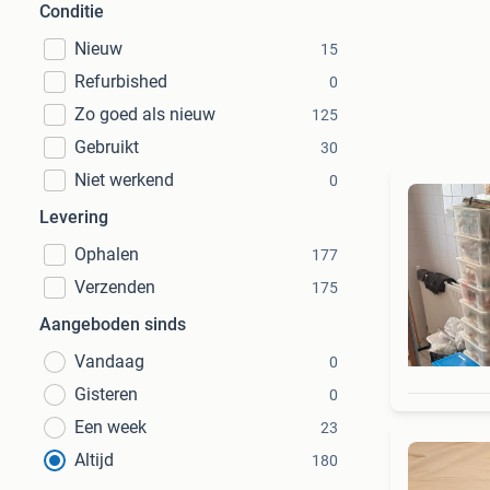
Conditie
Nieuw
15
Refurbished
0
Zo goed als nieuw
125
Gebruikt
30
Niet werkend
0
Levering
Ophalen
177
Verzenden
175
Aangeboden sinds
Vandaag
0
Gisteren
0
Een week
23
Altijd
180