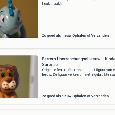
Leuk draakje
Zo goed als nieuw
Ophalen of Verzenden
Ferrero Überraschungsei leeuw – Kind
Surprise
Originele ferrero überraschungsei-figuur van 
leeuw. De figuur verkeert in nette gebruikte st
(zie foto). Leuk voor verzamelaars van ferrero-
kinder surprise- en dierenfiguren.
Zo goed als nieuw
Ophalen of Verzenden