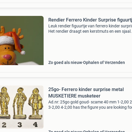
Rendier Ferrero Kinder Surprise figuurt
Leuk rendier figuurtje van ferrero kinder surpri
Het rendier draagt een kerstmuts en een sjaal.
Ideaal voor verzamelaars of als decoratie tijd
feestdagen. Het figuurtje is in uitstekende sta
Zo goed als nieuw
Ophalen of Verzenden
25go- Ferrero kinder surprise metal
MUSKETIERE musketeer
Ad.nr: 25go gold goud- scame 40 mm 1-2,00 2
3-2,00 4-2,00 has the figure you are looking fo
sadly already been sold or swopped, please stil
keep a close look at the ad because i regularly 