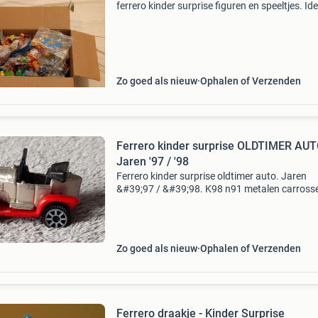
ferrero kinder surprise figuren en speeltjes. Id
voor verzamelaars of als speelgoed voor kinde
Er zit van alles tussen ( auto &#39;s, vliegt
Zo goed als nieuw
Ophalen of Verzenden
Ferrero kinder surprise OLDTIMER AUT
Jaren '97 / '98
Ferrero kinder surprise oldtimer auto. Jaren
&#39;97 / &#39;98. K98 n91 metalen carrosse
eventuele verzendkosten en risico omtrent
verzending voor koper. Om verzendkosten te
besparen kunt u
Zo goed als nieuw
Ophalen of Verzenden
Ferrero draakje - Kinder Surprise