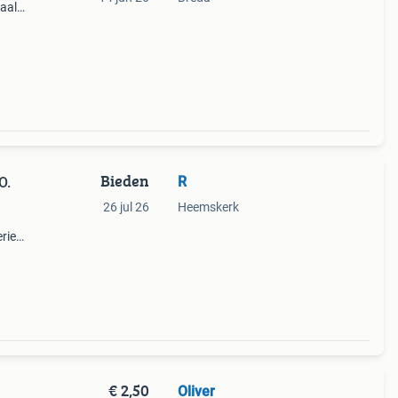
eaal
ren.
Bieden
R
O.
26 jul 26
Heemskerk
rie
€ 2,50
Oliver