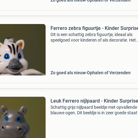
Zo goed als nieuw
Ophalen of Verzenden
Ferrero zebra figuurtje - Kinder Surpris
Dit is een schattig zebra figuurtje, ideaal als
speelgoed voor kinderen of als decoratie. Het
figuurtje is wit met zwarte strepen en heeft b
oogjes. Het is gemaakt van kunststof en zit in
zit
Zo goed als nieuw
Ophalen of Verzenden
Leuk Ferrero nijlpaard - Kinder Surpris
Schattig grijs nijlpaard beeldje met opvallende
blauwe ogen. Dit beeldje is in zeer goede staat
perfect voor de verzamelaar of als decoratie i
kinderkamer. Het nijlpaardje zit en heeft een vr