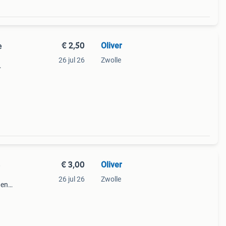
€ 2,50
Oliver
e
26 jul 26
Zwolle
lauwe
 een
€ 3,00
Oliver
e
26 jul 26
Zwolle
 en
n een
i