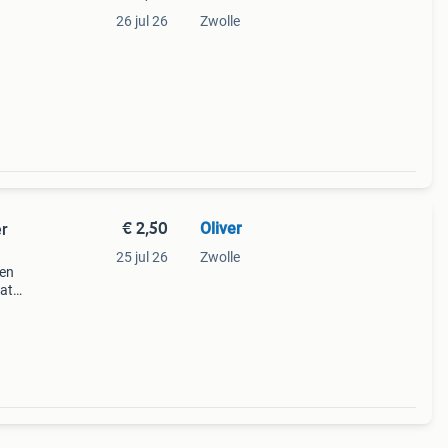
26 jul 26
Zwolle
€ 2,50
Oliver
er
25 jul 26
Zwolle
een
aat
,