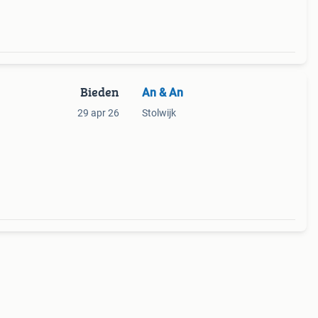
Bieden
An & An
29 apr 26
Stolwijk