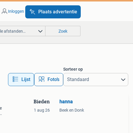
Inloggen
Plaats advertentie
lle afstanden…
Zoek
Sorteer op
Lijst
Foto’s
Bieden
hanna
je
1 aug 26
Beek en Donk