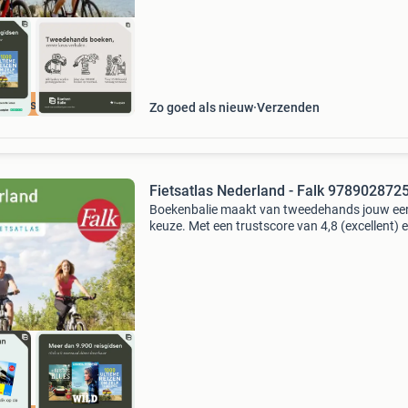
cherpste prijs
Zo goed als nieuw
Verzenden
Fietsatlas Nederland - Falk 978902872
Boekenbalie maakt van tweedehands jouw ee
keuze. Met een trustscore van 4,8 (excellent) 
dagen retour garantie maken we dat iedere d
waar. Bestel direct op onze website! Titel: fiet
n