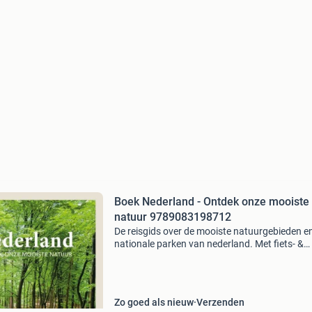
Boek Nederland - Ontdek onze mooiste
natuur 9789083198712
De reisgids over de mooiste natuurgebieden e
nationale parken van nederland. Met fiets- &
wandelroutes, mooie foto's, actuele informatie
praktische tips. Inclusief gratis app voor mobi
Zo goed als nieuw
Verzenden