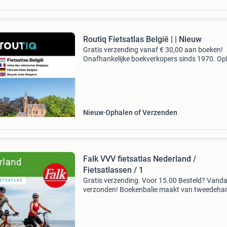
Routiq Fietsatlas België | | Nieuw
Gratis verzending vanaf € 30,00 aan boeken!
Onafhankelijke boekverkopers sinds 1970. Op
in onze boekhandel in nijmegen of dezelfde da
verstuurd bij bestellingen van ma t/m vr voor 
Uur
Nieuw
Ophalen of Verzenden
Falk VVV fietsatlas Nederland /
Fietsatlassen / 1
Gratis verzending. Voor 15.00 Besteld? Vand
verzonden! Boekenbalie maakt van tweedeha
jouw eerste keuze. Met een trustscore van 4,8
(excellent) en 30 dagen retour garantie make
dat iedere da