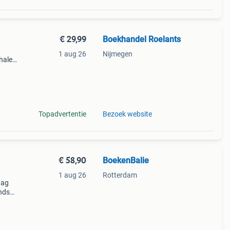
€ 29,99
Boekhandel Roelants
1 aug 26
Nijmegen
halen
g
14.00
Topadvertentie
Bezoek website
€ 58,90
BoekenBalie
1 aug 26
Rotterdam
aag
nds
n we