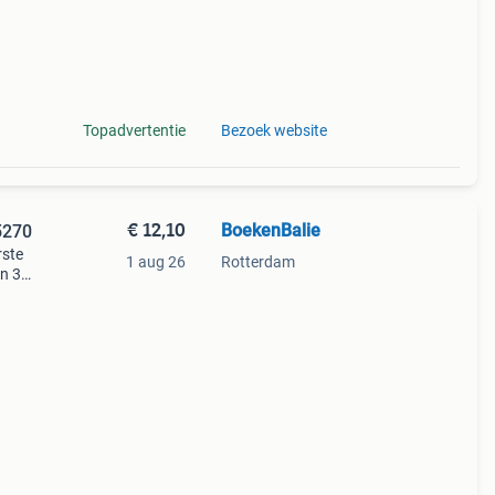
Topadvertentie
Bezoek website
€ 12,10
BoekenBalie
5270
rste
1 aug 26
Rotterdam
en 30
ag
satlas