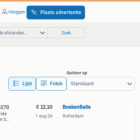
Inloggen
Plaats advertentie
lle afstanden…
Zoek
Sorteer op
Lijst
Foto’s
€ 12,10
BoekenBalie
5270
rste
1 aug 26
Rotterdam
en 30
ag
satlas