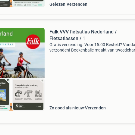
cherpste prijs
Gelezen
Verzenden
Falk VVV fietsatlas Nederland /
Fietsatlassen / 1
Gratis verzending. Voor 15.00 Besteld? Vand
verzonden! Boekenbalie maakt van tweedeha
jouw eerste keuze. Met een trustscore van 4,8
(excellent) en 30 dagen retour garantie make
dat iedere da
cherpste prijs
Zo goed als nieuw
Verzenden