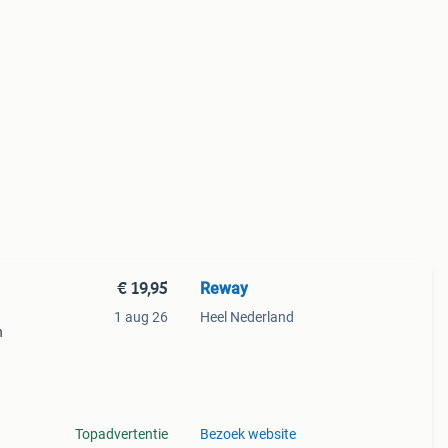
€ 19,95
Reway
1 aug 26
Heel Nederland
n
 en
el &
Topadvertentie
Bezoek website