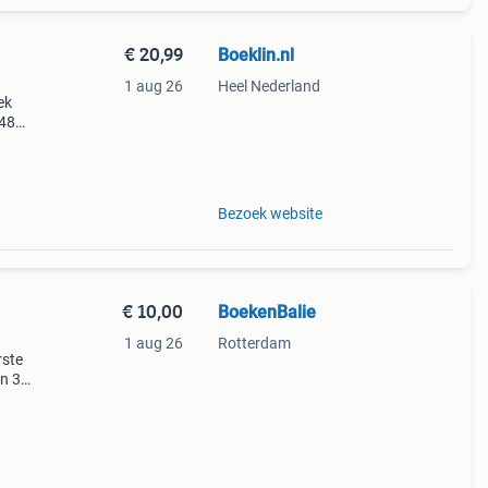
€ 20,99
Boeklin.nl
1 aug 26
Heel Nederland
ek
948
ter
t wel
Bezoek website
€ 10,00
BoekenBalie
1 aug 26
Rotterdam
rste
en 30
ag