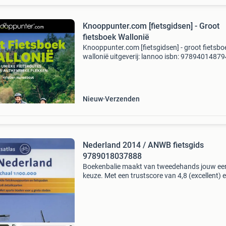
Knooppunter.com [fietsgidsen] - Groot
fietsboek Wallonië
Knooppunter.com [fietsgidsen] - groot fietsbo
wallonië uitgeverij: lannoo isbn: 9789401487
fietsen is genieten. Dat weten we bij knooppun
als geen ander. Onderweg wil je als fietser bes
w
Nieuw
Verzenden
Nederland 2014 / ANWB fietsgids
9789018037888
Boekenbalie maakt van tweedehands jouw ee
keuze. Met een trustscore van 4,8 (excellent) 
dagen retour garantie maken we dat iedere d
waar. Bestel direct op onze website! Titel:
nederland 20