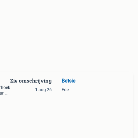
Zie omschrijving
Betsie
erhoek
1 aug 26
Ede
aan
re
schoo