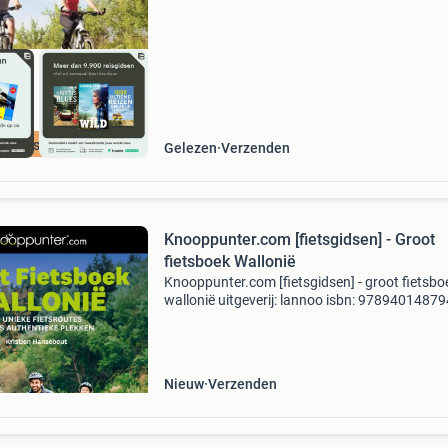
cherpste prijs
Gelezen
Verzenden
Knooppunter.com [fietsgidsen] - Groot
fietsboek Wallonië
Knooppunter.com [fietsgidsen] - groot fietsbo
wallonië uitgeverij: lannoo isbn: 9789401487
fietsen is genieten. Dat weten we bij knooppun
als geen ander. Onderweg wil je als fietser bes
w
Nieuw
Verzenden