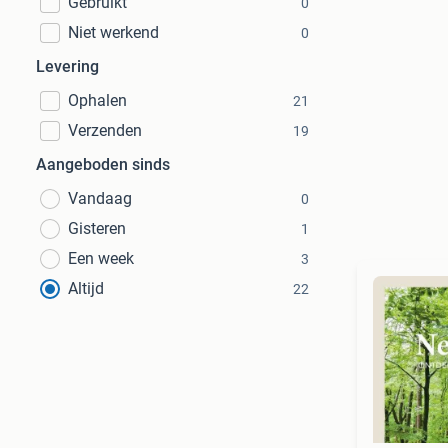
Gebruikt
0
Niet werkend
0
Levering
Ophalen
21
Verzenden
19
Aangeboden sinds
Vandaag
0
Gisteren
1
Een week
3
Altijd
22