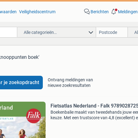
waarden
Veiligheidscentrum
Berichten
Meldingen
Alle categorieën…
A
sknooppunten boek'
Ontvang meldingen van
r je zoekopdracht
nieuwe zoekresultaten
Fietsatlas Nederland - Falk 978902872
Boekenbalie maakt van tweedehands jouw ee
keuze. Met een trustscore van 4,8 (excellent) 
dagen retour garantie maken we dat iedere d
waar. Bestel direct op onze website! Titel: fiet
n