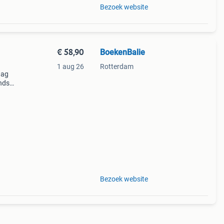
Bezoek website
€ 58,90
BoekenBalie
1 aug 26
Rotterdam
aag
nds
n we
Bezoek website