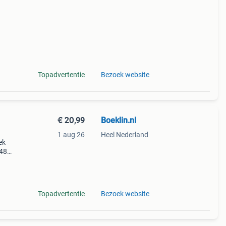
Topadvertentie
Bezoek website
€ 20,99
Boeklin.nl
1 aug 26
Heel Nederland
ek
948
ter
t wel
Topadvertentie
Bezoek website