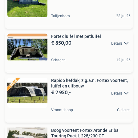
Tuitjenhorn
23 jul 26
Fortex luifel met petluifel
€ 850,00
Details
Schagen
12 jul 26
Rapido hefdak, z.g.a.n. Fortex voortent,
luifel en uitbouw
€ 2.950,-
Details
Vroomshoop
Gisteren
Boog voortent Fortex Aronde Eriba
Touring Puck L 225/230 GT