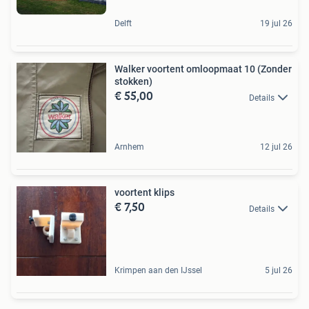
Delft
19 jul 26
Walker voortent omloopmaat 10 (Zonder
stokken)
€ 55,00
Details
Arnhem
12 jul 26
voortent klips
€ 7,50
Details
Krimpen aan den IJssel
5 jul 26