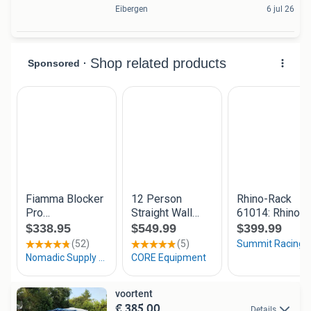
Eibergen
6 jul 26
voortent
€ 385,00
Details