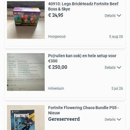
40910: Lego BrickHeadz Fortnite Beef
Boss & Skye
€ 24,95
Details
Hoogwoud
5 aug 26
Pc(ruilen kan ook) en hele setup voor
€300
€ 250,00
Details
Hilversum
5 jul 26
Fortnite Flowering Chaos Bundle PS5 -
Nieuw
Gereserveerd
Details