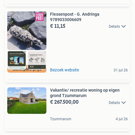
Flessenpost - G. Andringa
9789033006609
€ 11,15
Details
Scherpste prijs
Bezoek website
31 jul 26
Vakantie/ recreatie woning op eigen
grond Tzummarum
€ 267.500,00
Details
Tzummarum
4 jul 26