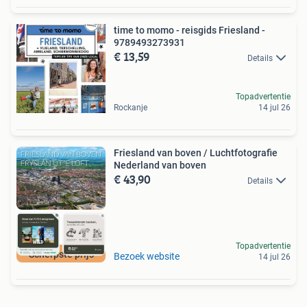
time to momo - reisgids Friesland -
9789493273931
€ 13,59
Details
Topadvertentie
Rockanje
14 jul 26
Friesland van boven / Luchtfotografie
Nederland van boven
€ 43,90
Details
Topadvertentie
Scherpste prijs
Bezoek website
14 jul 26