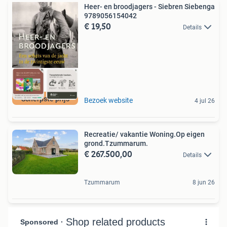
Heer- en broodjagers - Siebren Siebenga
9789056154042
€ 19,50
Details
Scherpste prijs
Bezoek website
4 jul 26
Recreatie/ vakantie Woning.Op eigen
grond.Tzummarum.
€ 267.500,00
Details
Tzummarum
8 jun 26