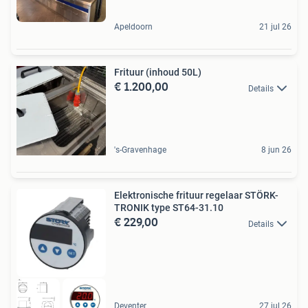
Apeldoorn
21 jul 26
Frituur (inhoud 50L)
€ 1.200,00
Details
's-Gravenhage
8 jun 26
Elektronische frituur regelaar STÖRK-
TRONIK type ST64-31.10
€ 229,00
Details
Deventer
27 jul 26