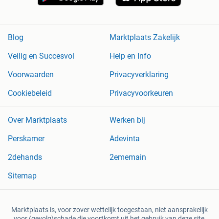
Blog
Marktplaats Zakelijk
Veilig en Succesvol
Help en Info
Voorwaarden
Privacyverklaring
Cookiebeleid
Privacyvoorkeuren
Over Marktplaats
Werken bij
Perskamer
Adevinta
2dehands
2ememain
Sitemap
Marktplaats is, voor zover wettelijk toegestaan, niet aansprakelijk
voor (gevolg)schade die voortkomt uit het gebruik van deze site,