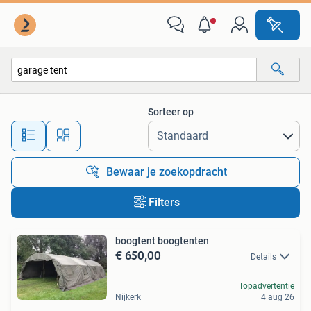
Alle categorieën…
Sorteer op
Alle afstanden…
Bewaar je zoekopdracht
Filters
boogtent boogtenten
€ 650,00
Details
Topadvertentie
Nijkerk
4 aug 26