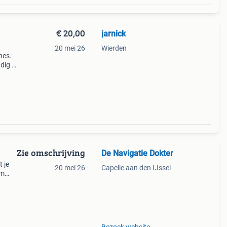
€ 20,00
jarnick
20 mei 26
Wierden
hes.
dig is
Zie omschrijving
De Navigatie Dokter
 je
20 mei 26
Capelle aan den IJssel
om
ij die