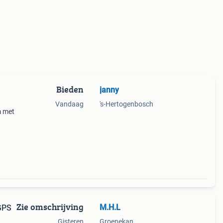
Bieden
janny
Vandaag
's-Hertogenbosch
m met
t.
Zie omschrijving
M.H.L
GPS
Gisteren
Groenekan