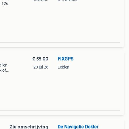
0 126
€ 55,00
FIXGPS
allen
20 jul 26
Leiden
k of
kunnen
ili
Zie omschrijving
De Navigatie Dokter