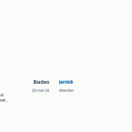
Bieden
jarnick
20 mei 26
Wierden
al
 met