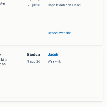
uter
20 jul 26
Capelle aan den IJssel
Bezoek website
Bieden
Jacek
e
ekt u
3 aug 26
Waalwijk
ie aan
dres.