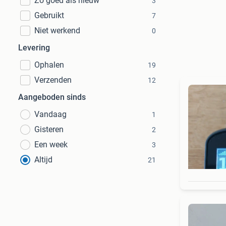
Zo goed als nieuw
3
Gebruikt
7
Niet werkend
0
Levering
Ophalen
19
Verzenden
12
Aangeboden sinds
Vandaag
1
Gisteren
2
Een week
3
Altijd
21