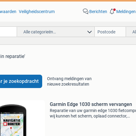
waarden
Veiligheidscentrum
Berichten
Meldingen
Alle categorieën…
A
in reparatie'
Ontvang meldingen van
r je zoekopdracht
nieuwe zoekresultaten
Garmin Edge 1030 scherm vervangen
Reparatie van uw garmin edge 1030 fietcomp
wij kunnen het scherm, oplaad connector,
oplaadpoort of de achterzijde van uw garmin
fietscomputer repareren in onze navigatie
werkplaats in capelle aan