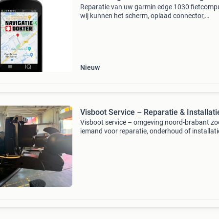
Reparatie van uw garmin edge 1030 fietcomp
wij kunnen het scherm, oplaad connector,
oplaadpoort of de achterzijde van uw garmin
fietscomputer repareren in onze navigatie
werkplaats in capelle aan
Nieuw
Visboot Service – Reparatie & Installati
Visboot service – omgeving noord-brabant zo
iemand voor reparatie, onderhoud of installat
uw visboot? Dan bent u bij mij aan het juiste a
Diensten: installatie van fishfinders/kaartplo