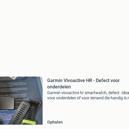
Garmin Vivoactive HR - Defect voor
onderdelen
Garmin vivoactive hr smartwatch, defect. Idea
voor onderdelen of voor iemand die handig is
reparaties. Het scherm is beschadigd en de
behuizing is losgekomen, zoals te zien op de
foto&#39;s.
Ophalen