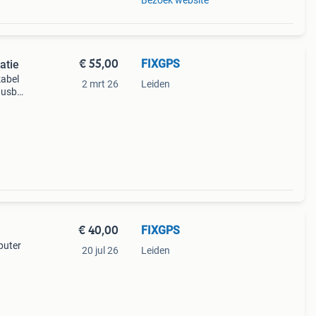
Bezoek website
€ 55,00
FIXGPS
atie
kabel
2 mrt 26
Leiden
 usb
oor
€ 40,00
FIXGPS
puter
20 jul 26
Leiden
rloges
nd