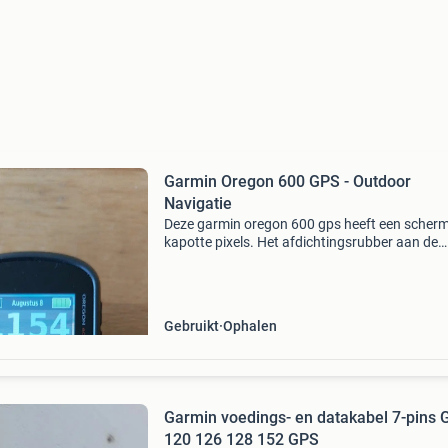
Garmin Oregon 600 GPS - Outdoor
Navigatie
Deze garmin oregon 600 gps heeft een scher
kapotte pixels. Het afdichtingsrubber aan de
achterzijde is niet helemaal meer in goede staa
Toestel kan mogelijk gebruikt worden voor
reparatie doele
Gebruikt
Ophalen
Garmin voedings- en datakabel 7-pins 
120 126 128 152 GPS