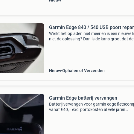
Nieuw
Garmin Edge 840 / 540 USB poort repar
Werkt het opladen niet meer en is een nieuwe 
niet de oplossing? Dan is de kans groot dat de
poort defekt is. Wij vervangen deze poort met
originele onderdelen. Neem even contact op v
de v
Nieuw
Ophalen of Verzenden
Garmin Edge batterij vervangen
Batterij vervangen voor garmin edge fietscom
vanaf €40,= excl portokosten al vele jaren
repareren wij garmin fietscomputers, sportho
en navigatiesystemen. We gebruiken uitsluite
orig