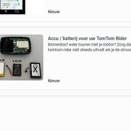
Nieuw
Accu / batterij voor uw TomTom Rider
Binnenkort weer touren met je motor? Zorg dat
tomtom rider niet steeds uitvalt als je de stro
afzet op de motor. Wij verkopen de juiste batter
je zelf kunt vervangen. Wij kunnen deze ook vo
Nieuw