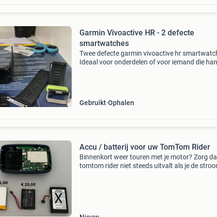
Garmin Vivoactive HR - 2 defecte
smartwatches
Twee defecte garmin vivoactive hr smartwatc
Ideaal voor onderdelen of voor iemand die han
met reparaties. Ze zijn defect en worden als
zodanig verkocht. Geen garantie op werking.
Gebruikt
Ophalen
Accu / batterij voor uw TomTom Rider
Binnenkort weer touren met je motor? Zorg dat
tomtom rider niet steeds uitvalt als je de stro
afzet op de motor. Wij verkopen de juiste batter
je zelf kunt vervangen. Wij kunnen deze ook vo