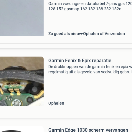
Garmin voedings- en datakabel 7-pins gps 12
128 152 gpsmap 162 182 188 232 182c
Zo goed als nieuw
Ophalen of Verzenden
Garmin Fenix & Epix reparatie
De drukknoppen van de garmin fenix en epix v
regelmatig uit als gevolg van veelvuldig gebrui
als het horloge op een knop is gevallen. Ook 
de knoppen vervuilen waardoor indrukken moe
Ophalen
Garmin Edge 1030 scherm vervangen