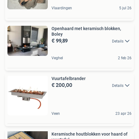
Vlaardingen
5 jul 26
Openhaard met keramisch blokken,
Boley
€ 99,89
Details
Veghel
2 feb 26
Vuurtafelbrander
€ 200,00
Details
Veen
23 apr 26
Keramische houtblokken voor haard of