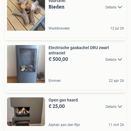
vuurtafel
Bieden
Details
Waddinxveen
12 jul 26
Electrische gaskachel DRU zwart
antraciet
€ 500,00
Details
Emmen
22 apr 26
Open gas haard
€ 25,00
Details
Alphen aan den Rijn
11 mrt 26