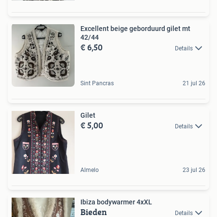
Excellent beige geborduurd gilet mt
42/44
€ 6,50
Details
Sint Pancras
21 jul 26
Gilet
€ 5,00
Details
Almelo
23 jul 26
Ibiza bodywarmer 4xXL
Bieden
Details