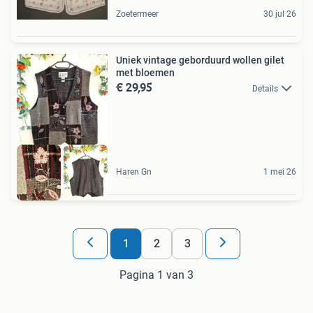
Zoetermeer
30 jul 26
Uniek vintage geborduurd wollen gilet
met bloemen
€ 29,95
Details
Haren Gn
1 mei 26
1
2
3
Pagina 1 van 3