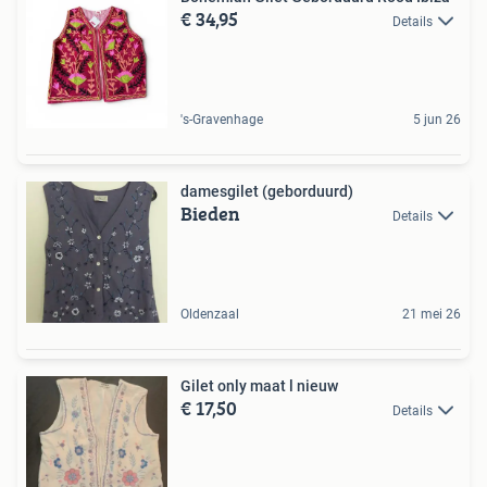
€ 34,95
Details
's-Gravenhage
5 jun 26
damesgilet (geborduurd)
Bieden
Details
Oldenzaal
21 mei 26
Gilet only maat l nieuw
€ 17,50
Details