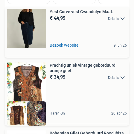
Yest Curve vest Gwendolyn Maat:
€ 44,95
Details
Bezoek website
9 jun 26
Prachtig uniek vintage geborduurd
oranje gilet
€ 34,95
Details
Haren Gn
20 apr 26
Bohemian Gilet Geborduurd Rood Ibiza