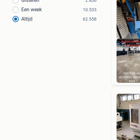
Gisteren
2.436
Een week
10.533
Altijd
62.558
KORT