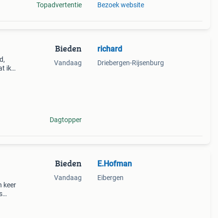
Topadvertentie
Bezoek website
Bieden
richard
d,
Vandaag
Driebergen-Rijsenburg
t ik
Dagtopper
Bieden
E.Hofman
Vandaag
Eibergen
n keer
s
t is
va