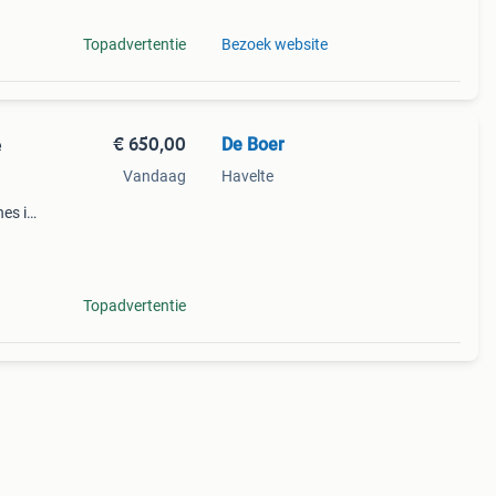
Topadvertentie
Bezoek website
€ 650,00
De Boer
e
Vandaag
Havelte
es in
osten
Topadvertentie