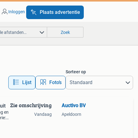
Inloggen
Plaats advertentie
lle afstanden…
Zoek
Sorteer op
Lijst
Foto’s
Zie omschrijving
Auctivo BV
uit
ng en
Vandaag
Apeldoorn
rie:
i-ion,
 1