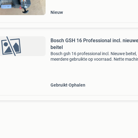
Nieuw
Bosch GSH 16 Professional incl. nieuw
beitel
Bosch gsh 16 professional incl. Nieuwe beitel,
meerdere gebruikte op voorraad. Nette machin
goedwerkende staat, foto's kunnen een beetje
afwijken. Kan eventueel verzonden worden, k
koper
Gebruikt
Ophalen