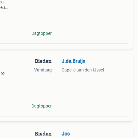
cu-
nieuw
inele
gebrui
Dagtopper
Bieden
J.de.Bruijn
Vandaag
Capelle aan den IJssel
uro
Dagtopper
Bieden
Jos