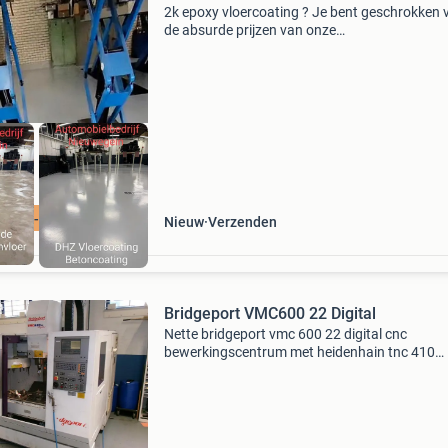
2k epoxy vloercoating ? Je bent geschrokken 
de absurde prijzen van onze
naamgenoten/concurrenten die je hebt
opgevraagd/gezien? En wat is nou wat? Doe 
zoals 100en anderen die hun vloer hebben
ING -25% - 25%
Nieuw
Verzenden
Bridgeport VMC600 22 Digital
Nette bridgeport vmc 600 22 digital cnc
bewerkingscentrum met heidenhain tnc 410
besturing. -Verplaatsing x - as 600mm -
verplaatsing y - as 410mm -verplaatsing z - as
520mm -tafelbelasting: 500 kilo -