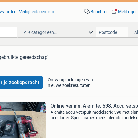
waarden
Veiligheidscentrum
Berichten
Meldingen
Alle categorieën…
A
gebruikte gereedschap'
Ontvang meldingen van
r je zoekopdracht
nieuwe zoekresultaten
Online veiling: Alemite, 598, Accu-vetsp
Alemite accu-vetspuit modelserie 598 met sla
acculader. Specificaties merk: alemite modelse
598 werkdruk: 10.000 Psi (690 bar) accu: 20v l
2.5Ah (50wh), type 343291 acculader: alemite