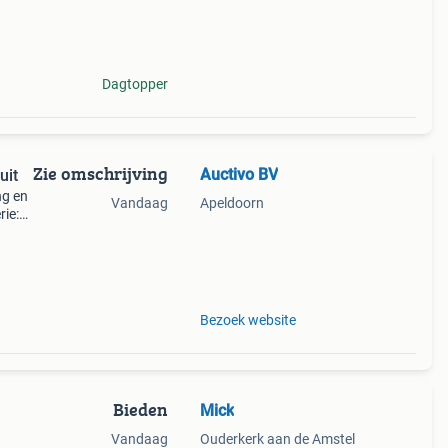
Dagtopper
Zie omschrijving
Auctivo BV
uit
ng en
Vandaag
Apeldoorn
rie:
i-ion,
 1
Bezoek website
Bieden
Mick
Vandaag
Ouderkerk aan de Amstel