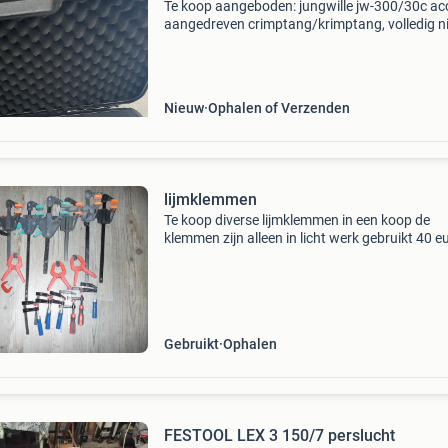
Te koop aangeboden: jungwille jw-300/30c ac
aangedreven crimptang/krimptang, volledig 
en ongebruikt. De set wordt geleverd in de orig
stevige koffer en is ideaal voor professioneel 
Nieuw
Ophalen of Verzenden
lijmklemmen
Te koop diverse lijmklemmen in een koop de
klemmen zijn alleen in licht werk gebruikt 40 e
Gebruikt
Ophalen
FESTOOL LEX 3 150/7 perslucht