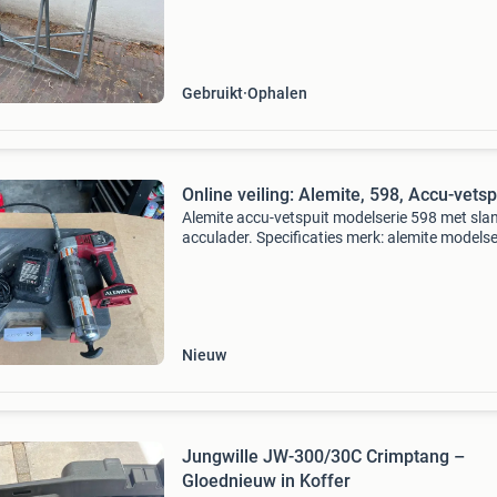
tuin of rondom huis.
Gebruikt
Ophalen
Online veiling: Alemite, 598, Accu-vetsp
Alemite accu-vetspuit modelserie 598 met sla
acculader. Specificaties merk: alemite modelse
598 werkdruk: 10.000 Psi (690 bar) accu: 20v l
2.5Ah (50wh), type 343291 acculader: alemite
Nieuw
Jungwille JW-300/30C Crimptang –
Gloednieuw in Koffer