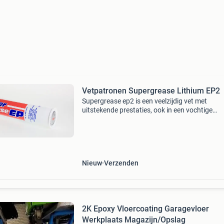
Vetpatronen Supergrease Lithium EP2
Supergrease ep2 is een veelzijdig vet met
uitstekende prestaties, ook in een vochtige
omgeving. Supergrease ep2 wordt gebruikt in
zware industrie zoals de landbouw, transport
of papierindustr
Nieuw
Verzenden
2K Epoxy Vloercoating Garagevloer
Werkplaats Magazijn/Opslag