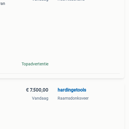
van
net
Topadvertentie
€ 7.500,00
hardingetools
Vandaag
Raamsdonksveer