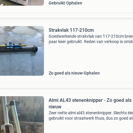
Gebruikt
Ophalen
Strakvlak 117-210cm
Goedwerkende strakvlak van 117-210cm bree
paar keer gebruikt. Reden van verkoop is omda
hem niet meer gebruik
Zo goed als nieuw
Ophalen
Almi AL43 stenenknipper - Zo goed als
nieuw
Zeer nette almi al43 stenenknipper. Slechts éé
gebruikt voor straatwerk thuis, dus zo goed al
nieuw. Ik ben de eerste eigenaar en mijn projec
nu klaar. Ideaal voor het nauwkeurig knippen 