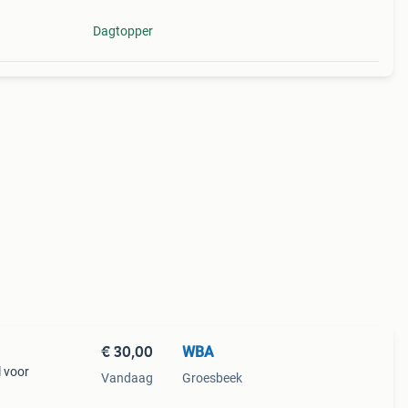
Dagtopper
€ 30,00
WBA
 voor
Vandaag
Groesbeek
in de