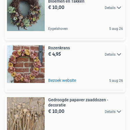
Bloemen en Takken
€ 10,00
Details
Eygelshoven
5 aug 26
Rozenkrans
€ 4,95
Details
Bezoek website
5 aug 26
Gedroogde papaver zaaddozen -
decoratie
€ 10,00
Details