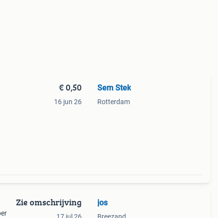
€ 0,50
Sem Stek
16 jun 26
Rotterdam
Zie omschrijving
jos
per
17 jul 26
Breezand