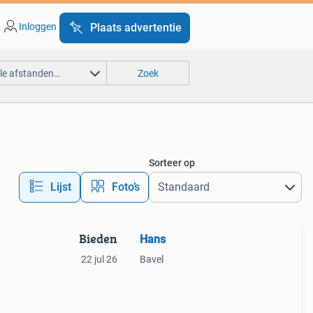
Inloggen
Plaats advertentie
lle afstanden…
Zoek
Sorteer op
Lijst
Foto’s
Bieden
Hans
22 jul 26
Bavel