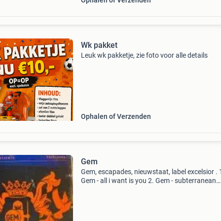
Ophalen of Verzenden
Wk pakket
Leuk wk pakketje, zie foto voor alle details
Ophalen of Verzenden
Gem
Gem, escapades, nieuwstaat, label excelsior . 
Gem - all i want is you 2. Gem - subterranean
parade 3. Gem - go! 4. Gem - fight on 5. Gem -
strangers in the night 6. Gem - talk talk talk 7
- so