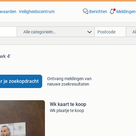
waarden
Veiligheidscentrum
Berichten
Meldingen
Alle categorieën…
A
wk 4'
Ontvang meldingen van
r je zoekopdracht
nieuwe zoekresultaten
Wk kaart te koop
Wk plaatje te koop