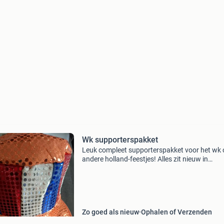
Wk supporterspakket
Leuk compleet supporterspakket voor het wk 
andere holland-feestjes! Alles zit nieuw in
verpakking. Perfect voor feestjes, wedstrijden 
festivals 🧡 set bestaat uit o.a.: ✨ Oranje bril 
“hollan
Zo goed als nieuw
Ophalen of Verzenden