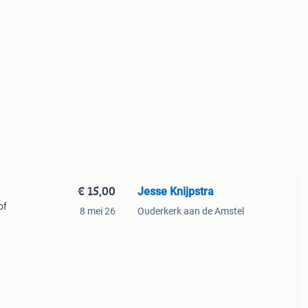
€ 15,00
Jesse Knijpstra
of
8 mei 26
Ouderkerk aan de Amstel
of
met