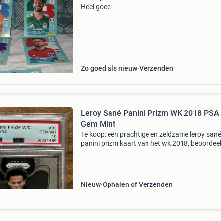
Heel goed
Zo goed als nieuw
Verzenden
Leroy Sané Panini Prizm WK 2018 PSA
Gem Mint
Te koop: een prachtige en zeldzame leroy sané
panini prizm kaart van het wk 2018, beoordee
door psa met een perfecte score van 10 (gem
mint). Een must-have voor elke verzamelaar o
van leroy san
Nieuw
Ophalen of Verzenden