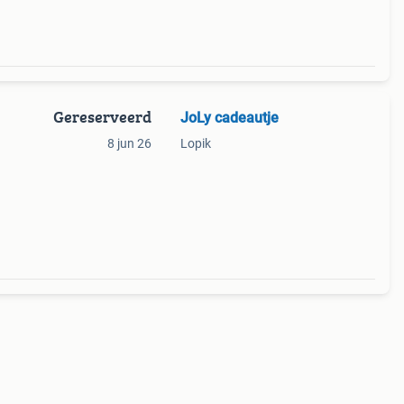
Gereserveerd
JoLy cadeautje
8 jun 26
Lopik