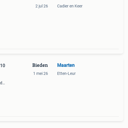
2 jul 26
Cadier en Keer
Bieden
Maarten
 10
1 mei 26
Etten-Leur
ld
f fan