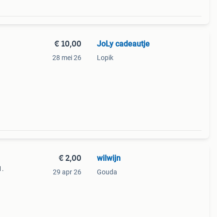
€ 10,00
JoLy cadeautje
28 mei 26
Lopik
€ 2,00
wilwijn
1.
29 apr 26
Gouda
. Gem