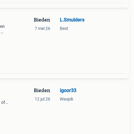
Bieden
L.Smulders
een
7 mei 26
Best
.
Bieden
igoor33
12 jul 26
Waspik
 of