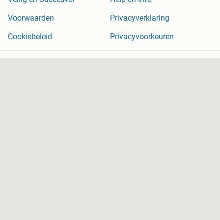
Voorwaarden
Privacyverklaring
Cookiebeleid
Privacyvoorkeuren
Over Marktplaats
Werken bij
Perskamer
Adevinta
2dehands
2ememain
Sitemap
Marktplaats is, voor zover wettelijk toegestaan, niet aansprakelijk
voor (gevolg)schade die voortkomt uit het gebruik van deze site,
dan wel uit fouten of ontbrekende functionaliteiten op deze site.
Copyright © 2026 Marktplaats B.V. Alle rechten voorbehouden.
een
onderneming