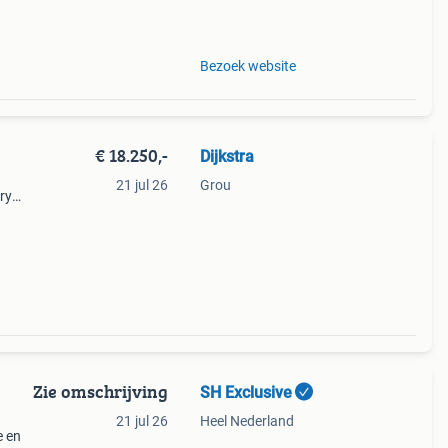
f een
Bezoek website
€ 18.250,-
Dijkstra
21 jul 26
Grou
ry
 1990,
Zie omschrijving
SH Exclusive
21 jul 26
Heel Nederland
e en