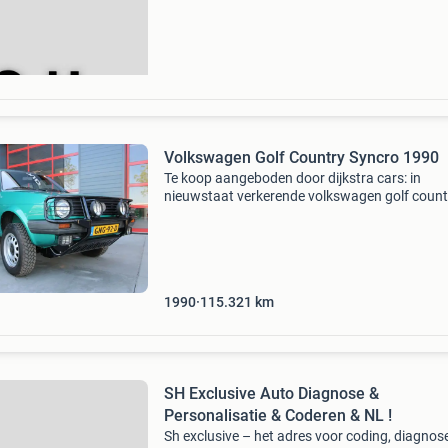
genoeg? Wil je verborgen fabrieksopties
ontgrendelen, irritante functies uitschakelen o
diep
Volkswagen Golf Country Syncro 1990
Te koop aangeboden door dijkstra cars: in
nieuwstaat verkerende volkswagen golf count
syncro 1990. Met deze golf waan je je weer in
met de heerlijk zittende sportstoelen en de
glimmende verse
1990
115.321
km
SH Exclusive Auto Diagnose &
Personalisatie & Coderen & NL !
Sh exclusive – het adres voor coding, diagnos