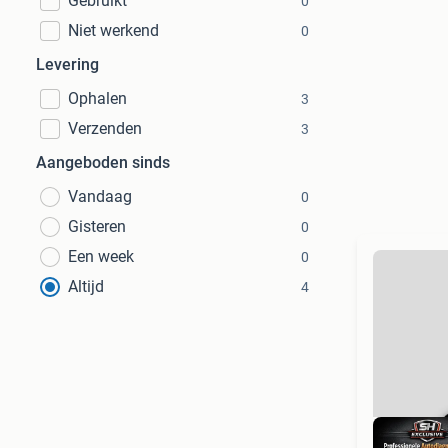
Gebruikt
0
Niet werkend
0
Levering
Ophalen
3
Verzenden
3
Aangeboden sinds
Vandaag
0
Gisteren
0
Een week
0
Altijd
4