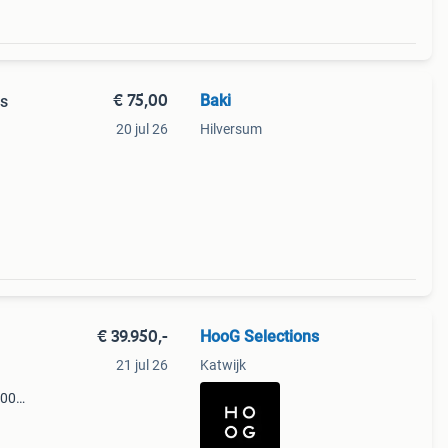
€ 75,00
Baki
rs
20 jul 26
Hilversum
€ 39.950,-
HooG Selections
21 jul 26
Katwijk
000
hoog