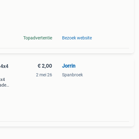
Topadvertentie
Bezoek website
€ 2,00
Jorrin
 4x4
2 mei 26
Spanbroek
4x4
hade
e
verte