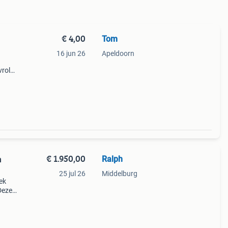
€ 4,00
Tom
16 jun 26
Apeldoorn
vrolet
eat
d
€ 1.950,00
Ralph
n
25 jul 26
Middelburg
ek
Deze
een