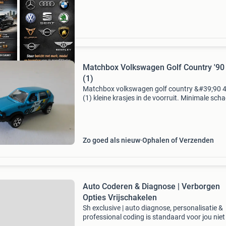
Matchbox Volkswagen Golf Country '90
(1)
Matchbox volkswagen golf country &#39;90 
(1) kleine krasjes in de voorruit. Minimale scha
de lak. Ook af te halen op de namac beurs te
houten (utrecht). Kijk ook naar mijn andere
adverten
Zo goed als nieuw
Ophalen of Verzenden
Auto Coderen & Diagnose | Verborgen
Opties Vrijschakelen
Sh exclusive | auto diagnose, personalisatie &
professional coding is standaard voor jou nie