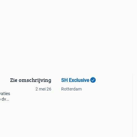
Zie omschrijving
SH Exclusive
2 mei 26
Rotterdam
vaties
p dvd
vcds
trol