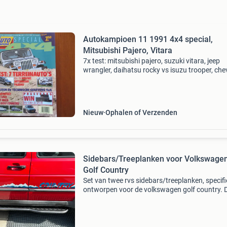
Autokampioen 11 1991 4x4 special,
Mitsubishi Pajero, Vitara
7x test: mitsubishi pajero, suzuki vitara, jeep
wrangler, daihatsu rocky vs isuzu trooper, che
blazer vs nissan terrano; 3x test: fiat uno vs s
ibiza, volkswagen golf country, reportage: lan
Nieuw
Ophalen of Verzenden
Sidebars/Treeplanken voor Volkswage
Golf Country
Set van twee rvs sidebars/treeplanken, specifi
ontworpen voor de volkswagen golf country. 
robuuste onderdelen zijn ideaal voor het
beschermen van de dorpels en bieden tevens 
gemakkelijke in