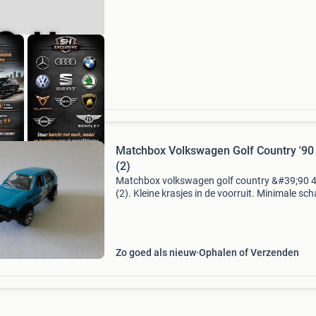
Matchbox Volkswagen Golf Country '90
(2)
Matchbox volkswagen golf country &#39;90 
(2). Kleine krasjes in de voorruit. Minimale sc
in de lak. Ook af te halen op de namac beurs t
houten (utrecht). Kijk ook naar mijn andere ad
Zo goed als nieuw
Ophalen of Verzenden