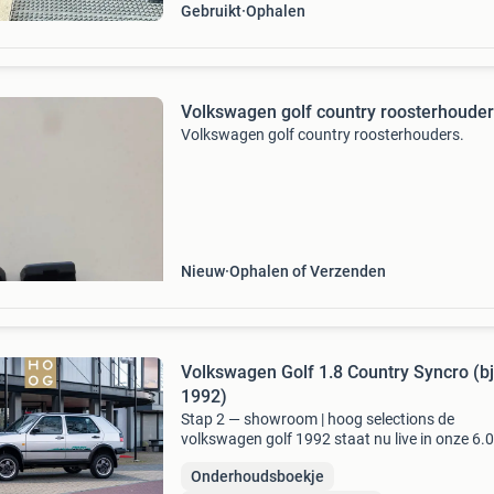
Gebruikt
Ophalen
Volkswagen golf country roosterhoude
Volkswagen golf country roosterhouders.
Nieuw
Ophalen of Verzenden
Volkswagen Golf 1.8 Country Syncro (bj
1992)
Stap 2 — showroom | hoog selections de
volkswagen golf 1992 staat nu live in onze 6.
M2 showroom in katwijk voor eur 39.950. Bij 
Onderhoudsboekje
selections selecteren... Volkswagen golf 1.8