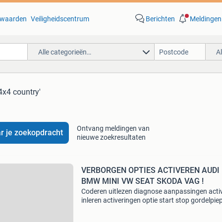
waarden
Veiligheidscentrum
Berichten
Meldingen
Alle categorieën…
A
 4x4 country'
Ontvang meldingen van
r je zoekopdracht
nieuwe zoekresultaten
VERBORGEN OPTIES ACTIVEREN AUDI
BMW MINI VW SEAT SKODA VAG !
Coderen uitlezen diagnose aanpassingen acti
inleren activeringen optie start stop gordelpie
in motion video vrijschakelen alarm vag-com 
autodiagnose resetten originele km stand con