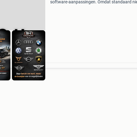
software-aanpassingen. Omdat standaard ni
goed genoeg is. Sh exclusive car diagnostics 
professionele diagnose & codering voor elke
bestuurder