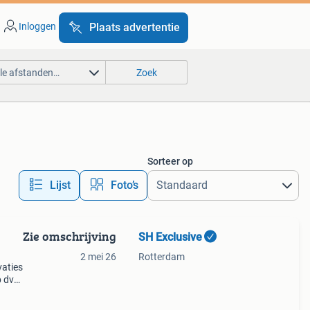
Inloggen
Plaats advertentie
lle afstanden…
Zoek
Sorteer op
Lijst
Foto’s
Zie omschrijving
SH Exclusive
2 mei 26
Rotterdam
vaties
p dvd
vcds
trol