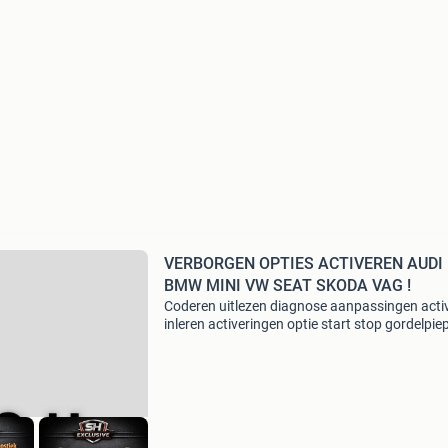
VERBORGEN OPTIES ACTIVEREN AUDI
BMW MINI VW SEAT SKODA VAG !
Coderen uitlezen diagnose aanpassingen acti
inleren activeringen optie start stop gordelpie
in motion video vrijschakelen alarm vag-com 
autodiagnose resetten originele km stand con