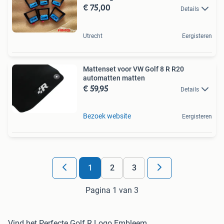
€ 75,00
Details
Utrecht
Eergisteren
Mattenset voor VW Golf 8 R R20
automatten matten
€ 59,95
Details
Bezoek website
Eergisteren
1
2
3
Pagina 1 van 3
Vind het Perfecte Golf R Logo Embleem