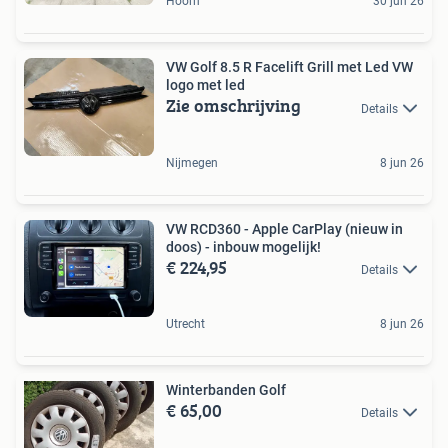
Hoorn
30 jun 26
VW Golf 8.5 R Facelift Grill met Led VW
logo met led
Zie omschrijving
Details
Nijmegen
8 jun 26
VW RCD360 - Apple CarPlay (nieuw in
doos) - inbouw mogelijk!
€ 224,95
Details
Utrecht
8 jun 26
Winterbanden Golf
€ 65,00
Details