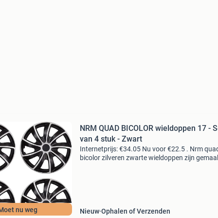
NRM QUAD BICOLOR wieldoppen 17 - Set
van 4 stuk - Zwart
Internetprijs: €34.05 Nu voor €22.5 . Nrm qua
bicolor zilveren zwarte wieldoppen zijn gemaa
van goede kwaliteit kunststof. Ze worden
gekenmerkt door hoge sterkte en goed
vakmanschap. De s
Moet nu weg
Nieuw
Ophalen of Verzenden