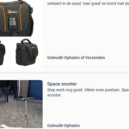
verkeert in de staat ‘zeer goed’ en komt met d
volgende bijbehorende accessoires: staat: zee
goed garantie: 6 maanden accessoires: draag
wil je dit p
Gebruikt
Ophalen of Verzenden
Space scooter
Step werk nog goed. Alleen even poetsen. Spa
scooter.
Gebruikt
Ophalen