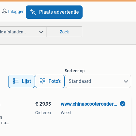
Inloggen
Plaats advertentie
lle afstanden…
Zoek
Sorteer op
Lijst
Foto’s
€ 29,95
www.chinascooteronderdelen.nl
a
Gisteren
Weert
an
k nog
nze
pilot