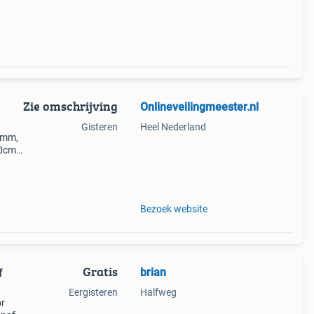
Zie omschrijving
Onlineveilingmeester.nl
Gisteren
Heel Nederland
0mm,
0cm,
foto's
Bezoek website
Gratis
brian
f
Eergisteren
Halfweg
or