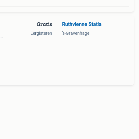
Gratis
Ruthvienne Statia
Eergisteren
's-Gravenhage
m
nel
 voor