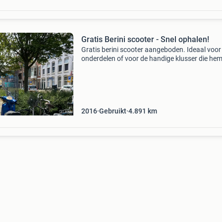
Gratis Berini scooter - Snel ophalen!
Gratis berini scooter aangeboden. Ideaal voor
onderdelen of voor de handige klusser die he
weer rijdend kan maken. De scooter moet zo s
mogelijk worden opgehaald. Neem contact op
een afspraak
2016
Gebruikt
4.891
km