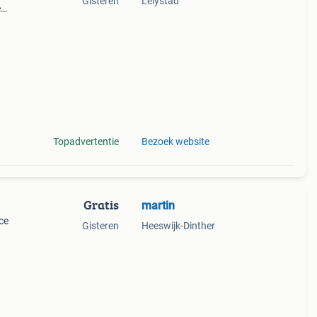
Gisteren
Lelystad
e
r
riem
Topadvertentie
Bezoek website
Gratis
martin
ce
Gisteren
Heeswijk-Dinther