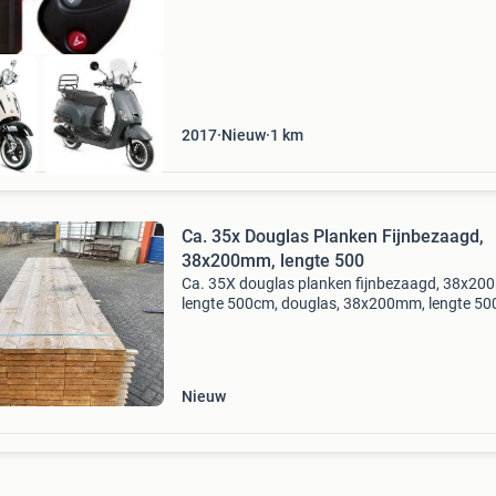
2017
Nieuw
1
km
Ca. 35x Douglas Planken Fijnbezaagd,
38x200mm, lengte 500
Ca. 35X douglas planken fijnbezaagd, 38x20
lengte 500cm, douglas, 38x200mm, lengte 50
nieuw, let op, de eerste 3 foto's zijn standaard 
-> het werkelijke pakket is te zien op
Nieuw