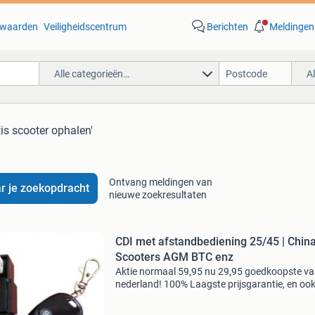
waarden
Veiligheidscentrum
Berichten
Meldingen
Alle categorieën…
A
tis scooter ophalen'
Ontvang meldingen van
r je zoekopdracht
nieuwe zoekresultaten
CDI met afstandbediening 25/45 | Chin
Scooters AGM BTC enz
Aktie normaal 59,95 nu 29,95 goedkoopste v
nederland! 100% Laagste prijsgarantie, en oo
eens de beste kwaliteit. Klik gelijk door naar o
webshop voor de cdi te bestellen, en onze trust