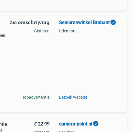
Zie omschrijving
Seniorenwinkel Brabant
Gisteren
Udenhout
iel.
n
de)
Topadvertentie
Bezoek website
€ 22,99
camera-point.nl
ntie
ii