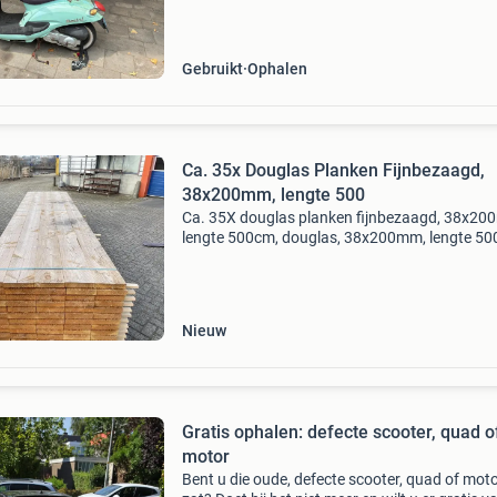
Gebruikt
Ophalen
Ca. 35x Douglas Planken Fijnbezaagd,
38x200mm, lengte 500
Ca. 35X douglas planken fijnbezaagd, 38x20
lengte 500cm, douglas, 38x200mm, lengte 50
nieuw, let op, de eerste 3 foto's zijn standaard 
-> het werkelijke pakket is te zien op
Nieuw
Gratis ophalen: defecte scooter, quad o
motor
Bent u die oude, defecte scooter, quad of mot