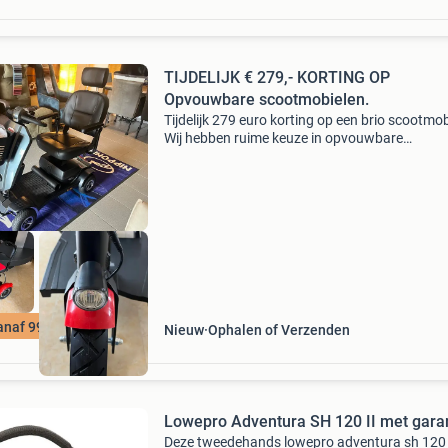
TIJDELIJK € 279,- KORTING OP
Opvouwbare scootmobielen.
Tijdelijk 279 euro korting op een brio scootmob
Wij hebben ruime keuze in opvouwbare
scootmobielen, demontabele scootmobielen e
elektrische rolstoelen. Wij hebben (in 30 secon
demontabele scoo
anaf 995 euro
Nieuw
Ophalen of Verzenden
Lowepro Adventura SH 120 II met gara
Deze tweedehands lowepro adventura sh 120 