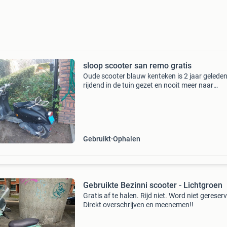
sloop scooter san remo gratis
Oude scooter blauw kenteken is 2 jaar gelede
rijdend in de tuin gezet en nooit meer naar
omgekeken is nu klaar voor sloop. Gratis op te
halen wel op naam zetten .
Gebruikt
Ophalen
Gebruikte Bezinni scooter - Lichtgroen
Gratis af te halen. Rijd niet. Word niet gereser
Direkt overschrijven en meenemen!!