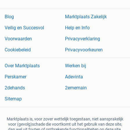
Blog
Marktplaats Zakelijk
Veilig en Succesvol
Help en Info
Voorwaarden
Privacyverklaring
Cookiebeleid
Privacyvoorkeuren
Over Marktplaats
Werken bij
Perskamer
Adevinta
2dehands
2ememain
Sitemap
Marktplaats is, voor zover wettelijk toegestaan, niet aansprakelijk
voor (gevolg)schade die voortkomt uit het gebruik van deze site,
dan wel uit fouten of ontbrekende functionaliteiten op deze site.