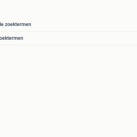
de zoektermen
zoektermen