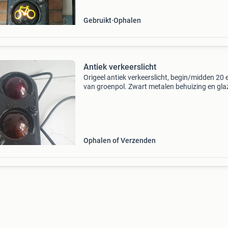
decoratie, een ma
Gebruikt
Ophalen
Antiek verkeerslicht
Origeel antiek verkeerslicht, begin/midden 20
van groenpol. Zwart metalen behuizing en gla
filters. L=45 cm b=14 cm d=13 cm
Ophalen of Verzenden