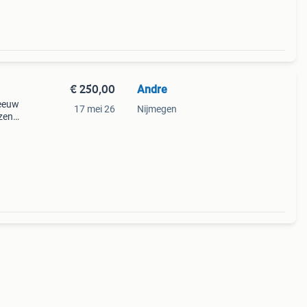
€ 250,00
Andre
 eeuw
17 mei 26
Nijmegen
zen