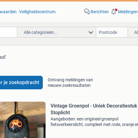
waarden
Veiligheidscentrum
Berichten
Meldingen
Alle categorieën…
A
ol'
Ontvang meldingen van
r je zoekopdracht
nieuwe zoekresultaten
Vintage Groenpol - Uniek Decoratiestuk
Stoplicht
Aangeboden: een origineel groenpol
fietsverkeerslicht, compleet met rode, oranje e
groene fietsiconen. Dit verkeerslicht is een uni
item, perfect voor de liefhebber van bijzondere