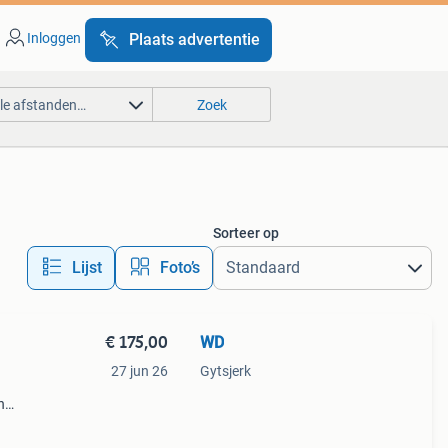
Inloggen
Plaats advertentie
lle afstanden…
Zoek
Sorteer op
Lijst
Foto’s
€ 175,00
WD
27 jun 26
Gytsjerk
n
ek