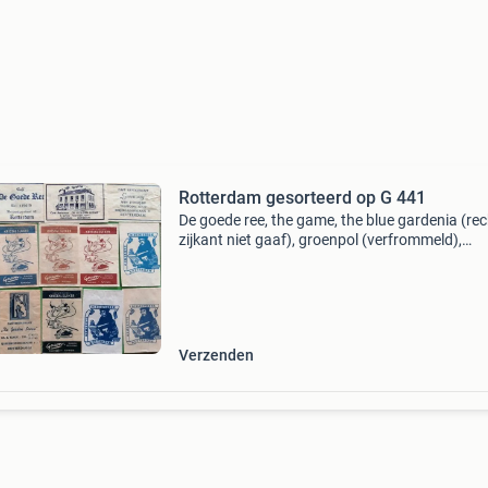
Rotterdam gesorteerd op G 441
De goede ree, the game, the blue gardenia (rec
zijkant niet gaaf), groenpol (verfrommeld),
greenway (verfrommeld), de gouden leeuw, de
gouden leeuw, gemeente bibliotheek (blauw,
grijsblauw en donk
Verzenden