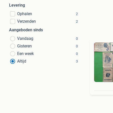
Levering
Ophalen
2
Verzenden
2
Aangeboden sinds
Vandaag
0
Gisteren
0
Een week
0
Altijd
3