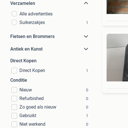
Verzamelen
Alle advertenties
Suikerzakjes
1
Fietsen en Brommers
Antiek en Kunst
Direct Kopen
Direct Kopen
1
Conditie
Nieuw
0
Refurbished
0
Zo goed als nieuw
0
Gebruikt
1
Niet werkend
0