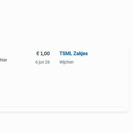
€ 1,00
TSML Zakjes
hter
6 jun 26
Wijchen