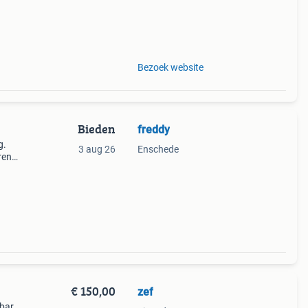
Bezoek website
Bieden
freddy
g.
3 aug 26
Enschede
ren
€ 150,00
zef
bar,