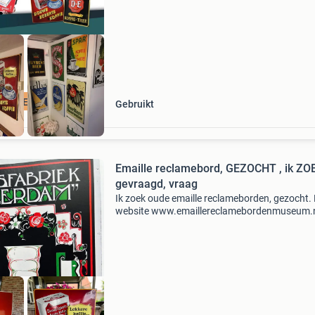
CLAMEBORDEN
Gebruikt
Emaille reclamebord, GEZOCHT , ik ZOEK,
gevraagd, vraag
Ik zoek oude emaille reclameborden, gezocht. 
website www.emaillereclamebordenmuseum.
geef je hele goede prijs ik kan ook borden
vrijblijvend taxeren een apje of bellen kan ook
0622364530 deze b