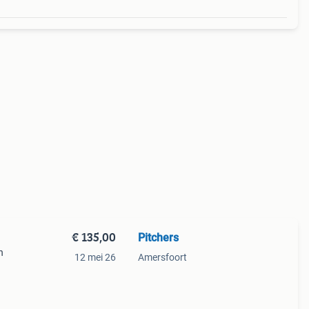
€ 135,00
Pitchers
n
12 mei 26
Amersfoort