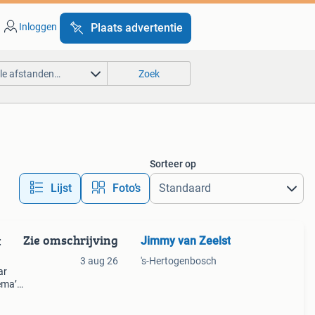
Inloggen
Plaats advertentie
lle afstanden…
Zoek
Sorteer op
Lijst
Foto’s
Zie omschrijving
Jimmy van Zeelst
:
3 aug 26
's-Hertogenbosch
ar
ema’s
koop