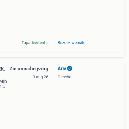
Topadvertentie
Bezoek website
Zie omschrijving
Arie
3 aug 26
Oirschot
Mijn
nl