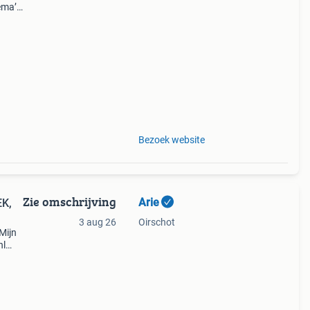
ema’s
koop
Bezoek website
Zie omschrijving
Arie
3 aug 26
Oirschot
Mijn
nl