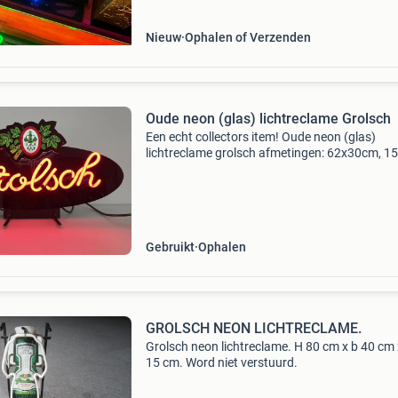
Nieuw
Ophalen of Verzenden
Oude neon (glas) lichtreclame Grolsch
Een echt collectors item! Oude neon (glas)
lichtreclame grolsch afmetingen: 62x30cm, 1
diep zo worden ze niet meer gemaakt; echt ne
glas, dus géén led! Wordt daarom niet verstuu
alleen ophalen
Gebruikt
Ophalen
GROLSCH NEON LICHTRECLAME.
Grolsch neon lichtreclame. H 80 cm x b 40 cm 
15 cm. Word niet verstuurd.