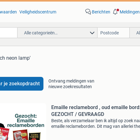
waarden
Veiligheidscentrum
Berichten
Meldingen
Alle categorieën…
A
sch neon lamp'
Ontvang meldingen van
r je zoekopdracht
nieuwe zoekresultaten
Emaille reclamebord , oud emaille bord
GEZOCHT / GEVRAAGD
Beste, als verzamelaar ben ik altijd op zoek na
emaille reclameborden. Dit mag van allerlei th
zijn. Zelfs borden in slechte staat en dubbele 
ik! Voor goede en slechte kwaliteit borden bet