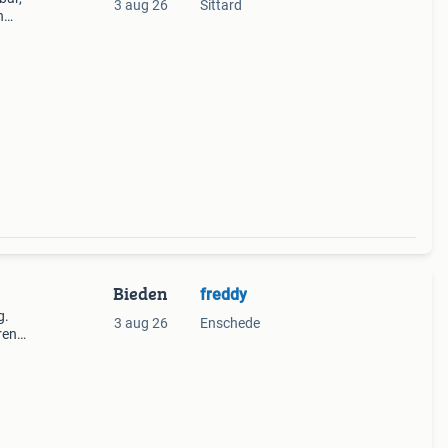
3 aug 26
Sittard
n
rdom
jft
Bieden
freddy
g.
3 aug 26
Enschede
ren