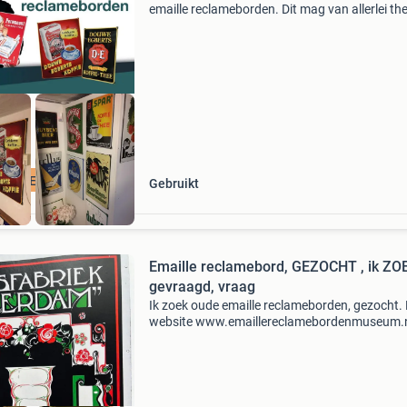
emaille reclameborden. Dit mag van allerlei th
zijn. Zelfs borden in slechte staat en dubbele 
ik! Voor goede en slechte kwaliteit borden bet
CLAMEBORDEN
Gebruikt
Emaille reclamebord, GEZOCHT , ik ZOEK,
gevraagd, vraag
Ik zoek oude emaille reclameborden, gezocht. 
website www.emaillereclamebordenmuseum.
geef je hele goede prijs ik kan ook borden
vrijblijvend taxeren een apje of bellen kan ook
0622364530 deze b