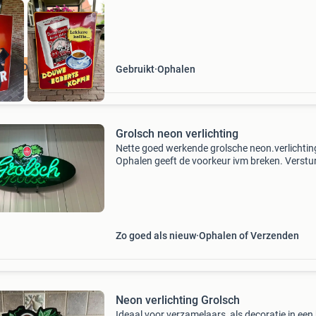
GEZOCHT
Gebruikt
Ophalen
Grolsch neon verlichting
Nette goed werkende grolsche neon.verlichtin
Ophalen geeft de voorkeur ivm breken. Verstu
kan. Maar dit is voor de risico van de koper.
Zo goed als nieuw
Ophalen of Verzenden
Neon verlichting Grolsch
Ideaal voor verzamelaars, als decoratie in een 