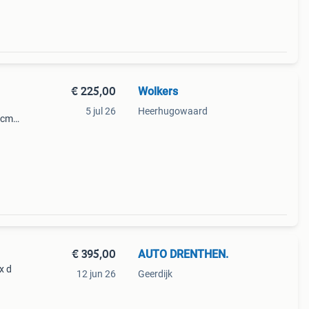
€ 225,00
Wolkers
5 jul 26
Heerhugowaard
5cm
on
rd,
€ 395,00
AUTO DRENTHEN.
x d
12 jun 26
Geerdijk