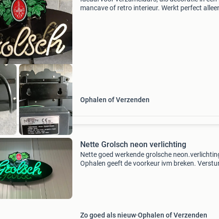
mancave of retro interieur. Werkt perfect allee
horen de letters groen te zijn maar door oude
is deze eraf gegaan. Maar desondanks is en bli
Ophalen of Verzenden
Nette Grolsch neon verlichting
Nette goed werkende grolsche neon.verlichtin
Ophalen geeft de voorkeur ivm breken. Verstu
kan. Maar dit is voor de risico van de koper.
Zo goed als nieuw
Ophalen of Verzenden