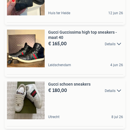
Huis ter Heide
12 jun 26
Gucci Guccissima high top sneakers -
maat 40
€ 165,00
Details
Leidschendam
4 jun 26
Gucci schoen sneakers
€ 180,00
Details
Utrecht
8 jul 26