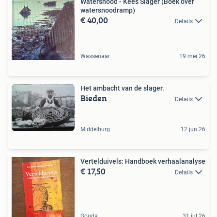
Watersnood - Kees Slager (Boek over
watersnoodramp)
€ 40,00
Details
Wassenaar
19 mei 26
Het ambacht van de slager.
Bieden
Details
Middelburg
12 jun 26
Vertelduivels: Handboek verhaalanalyse
€ 17,50
Details
Gouda
31 jul 26