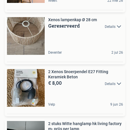
Weert
22 mei 26
Xenos lampenkap Ø 28 cm
Gereserveerd
Details
Deventer
2 jul 26
2 Xenos Snoerpendel E27 Fitting
Keramiek Beton
€ 8,00
Details
Velp
9 jun 26
2 stuks Witte hanglamp hk living factory
m- prijs per lamp