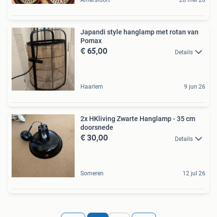
Amersfoort
28 mei 26
Japandi style hanglamp met rotan van
Pomax
€ 65,00
Details
Haarlem
9 jun 26
2x HKliving Zwarte Hanglamp - 35 cm
doorsnede
€ 30,00
Details
Someren
12 jul 26