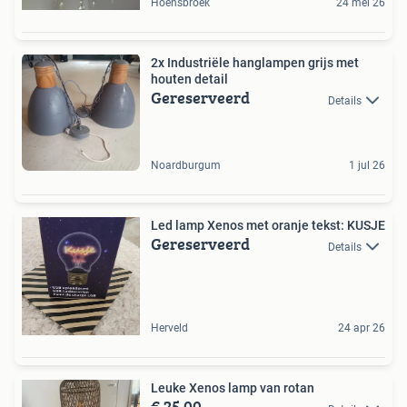
Hoensbroek
24 mei 26
2x Industriële hanglampen grijs met
houten detail
Gereserveerd
Details
Noardburgum
1 jul 26
Led lamp Xenos met oranje tekst: KUSJE
Gereserveerd
Details
Herveld
24 apr 26
Leuke Xenos lamp van rotan
€ 25,00