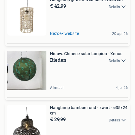
€ 42,99
Details
Bezoek website
20 apr 26
Nieuw: Chinese solar lampion - Xenos
Bieden
Details
Alkmaar
4 jul 26
Hanglamp bamboe rond - zwart - ø35x24
cm
€ 29,99
Details