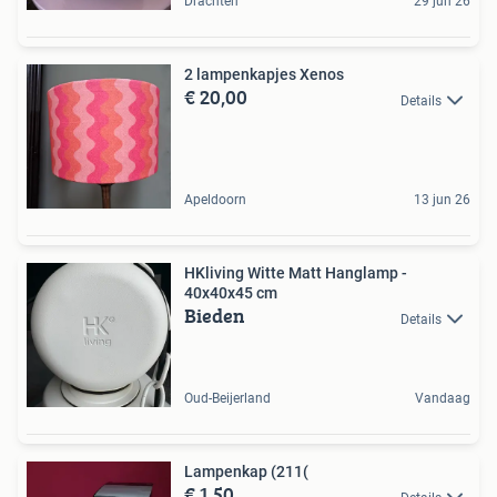
Drachten
29 jun 26
2 lampenkapjes Xenos
€ 20,00
Details
Apeldoorn
13 jun 26
HKliving Witte Matt Hanglamp -
40x40x45 cm
Bieden
Details
Oud-Beijerland
Vandaag
Lampenkap (211(
€ 1,50