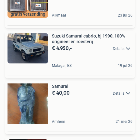
gratis verzending
Alkmaar
23 jul 26
Suzuki Samurai cabrio, bj 1990, 100%
origineel en roestvrij
€ 4.950,-
Details
Malaga , ES
19 jul 26
Samurai
€ 40,00
Details
Arnhem
21 mei 26