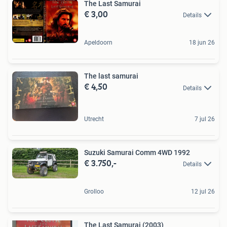
The Last Samurai
€ 3,00
Details
Apeldoorn
18 jun 26
The last samurai
€ 4,50
Details
Utrecht
7 jul 26
Suzuki Samurai Comm 4WD 1992
€ 3.750,-
Details
Grolloo
12 jul 26
The Last Samurai (2003)