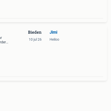
Bieden
Jimi
ar
10 jul 26
Heiloo
erder