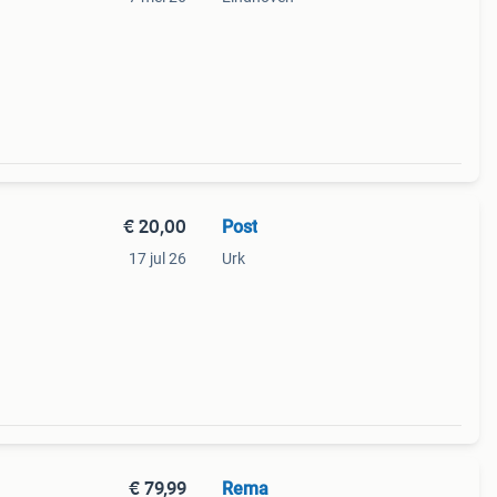
€ 20,00
Post
17 jul 26
Urk
€ 79,99
Rema