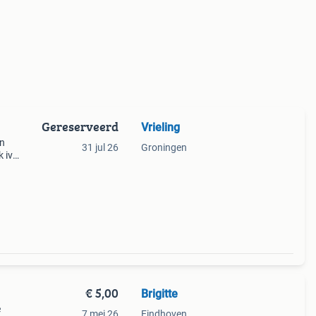
Gereserveerd
Vrieling
en
31 jul 26
Groningen
 iv
k iv
a
€ 5,00
Brigitte
e
7 mei 26
Eindhoven