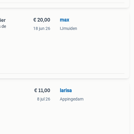
€ 20,00
max
ier
s de
18 jun 26
IJmuiden
€ 11,00
larisa
8 jul 26
Appingedam