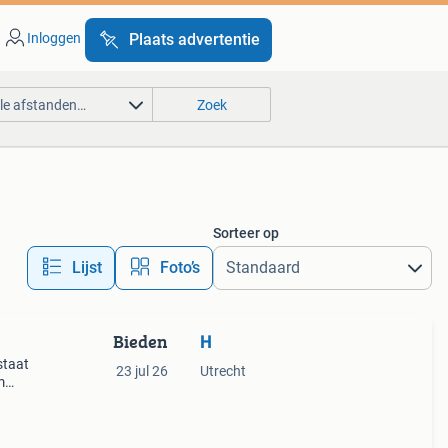
Inloggen
Plaats advertentie
lle afstanden…
Zoek
Sorteer op
Lijst
Foto’s
Bieden
H
staat
23 jul 26
Utrecht
m