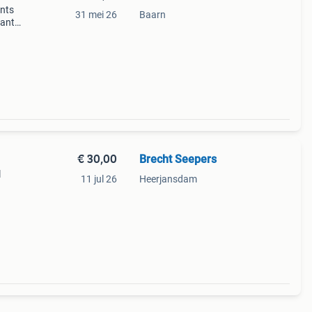
ints
31 mei 26
Baarn
kant.
 in
 o
€ 30,00
Brecht Seepers
l
11 jul 26
Heerjansdam