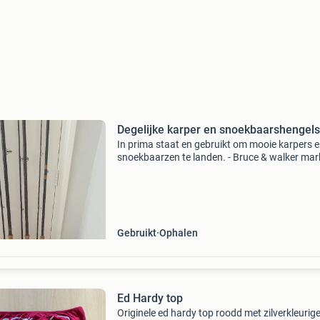
Degelijke karper en snoekbaarshengels
In prima staat en gebruikt om mooie karpers 
snoekbaarzen te landen. - Bruce & walker mark
compound taper (1,5 lbs) - bruce & walker mar
compound taper stepped up (1,5 lbs) - gerry s
Gebruikt
Ophalen
Ed Hardy top
Originele ed hardy top roodd met zilverkleurig