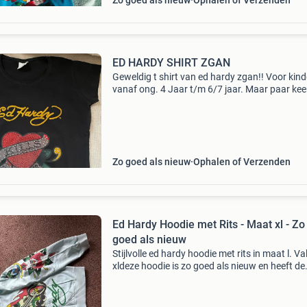
Zo goed als nieuw
Ophalen of Verzenden
ED HARDY SHIRT ZGAN
Geweldig t shirt van ed hardy zgan!! Voor kin
vanaf ong. 4 Jaar t/m 6/7 jaar. Maar paar kee
gedragen zitten absoluut geen barsten in de pr
Nieuwstaat.
Zo goed als nieuw
Ophalen of Verzenden
Ed Hardy Hoodie met Rits - Maat xl - Zo
goed als nieuw
Stijlvolle ed hardy hoodie met rits in maat l. Val
xldeze hoodie is zo goed als nieuw en heeft de
kenmerkende opvallende prints van ed hardy,
inclusief een schedel op de rug en een slang o
vo