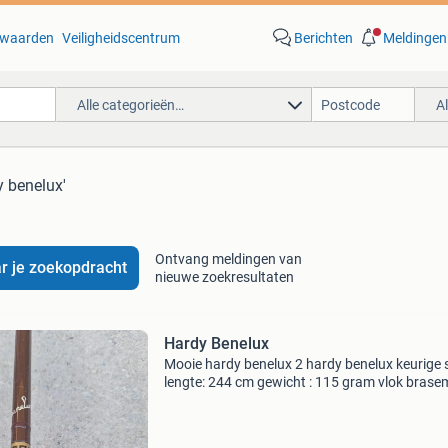
waarden
Veiligheidscentrum
Berichten
Meldingen
Alle categorieën…
A
y benelux'
Ontvang meldingen van
r je zoekopdracht
nieuwe zoekresultaten
Hardy Benelux
Mooie hardy benelux 2 hardy benelux keurige 
lengte: 244 cm gewicht : 115 gram vlok brase
zeelt 150