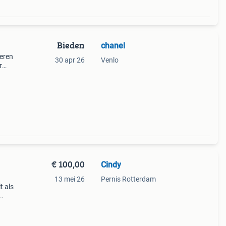
Bieden
chanel
deren
30 apr 26
Venlo
r
int!
€ 100,00
Cindy
13 mei 26
Pernis Rotterdam
t als
p de