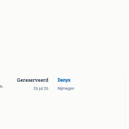
Gereserveerd
Denys
m.
26 jul 26
Nijmegen