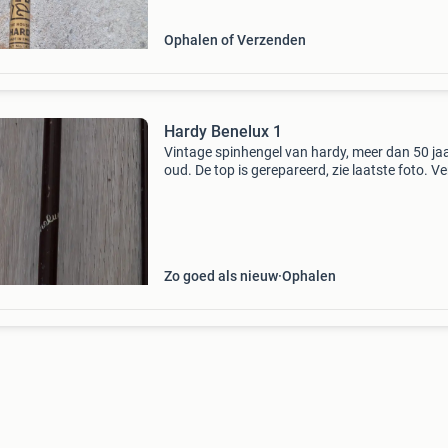
Ophalen of Verzenden
Hardy Benelux 1
Vintage spinhengel van hardy, meer dan 50 ja
oud. De top is gerepareerd, zie laatste foto. V
in nette staat. Met bijbehorend foedraal
Zo goed als nieuw
Ophalen