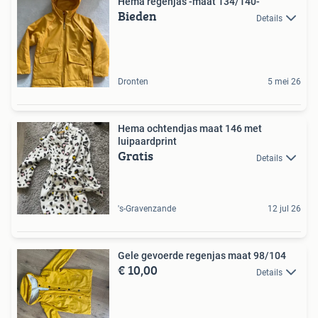
Hema regenjas -maat 134/140-
Bieden
Details
Dronten
5 mei 26
Hema ochtendjas maat 146 met
luipaardprint
Gratis
Details
's-Gravenzande
12 jul 26
Gele gevoerde regenjas maat 98/104
€ 10,00
Details