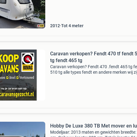
220 cm. Slaapplaatsen aantal slaapplaatsen: 
indelingzit:
2012
Tot 4 meter
Caravan verkopen? Fendt 470 tf fendt 510
tg fendt 465 tg
Caravan verkopen? Fendt 470 .fendt 465 tg f
510 tg alle types fendt en andere merken wij zi
een bovag/rdw erkend bedrijf met eigen site. 
wij zoeken alle merken caravan v.a 1995 tm 2
voord
Hobby De Luxe 380 TB Met mover en lui
Modeljaar: 2013 maten en gewichten breedte: