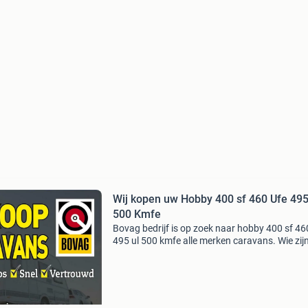
Wij kopen uw Hobby 400 sf 460 Ufe 495 ul
500 Kmfe
Bovag bedrijf is op zoek naar hobby 400 sf 46
495 ul 500 kmfe alle merken caravans. Wie zijn
wij zijn een bovag/rdw erkend bedrijf waar de
bovag achterstaat. Dit geeft u en ons vertro
wat