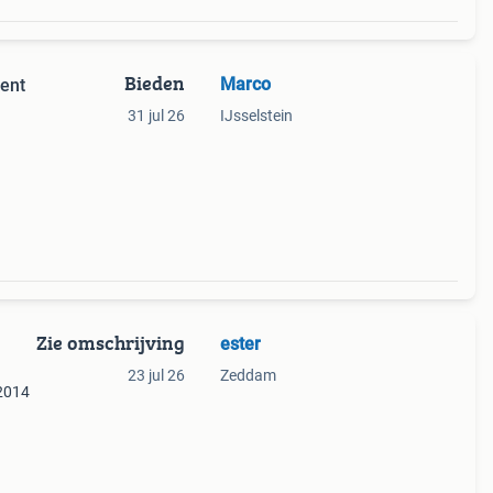
Bieden
Marco
ent
31 jul 26
IJsselstein
en is
Zie omschrijving
ester
23 jul 26
Zeddam
 2014
t