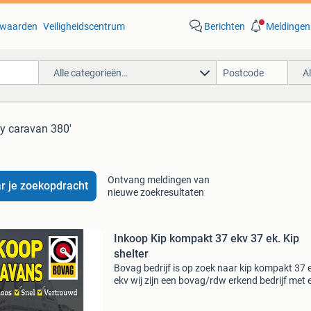
waarden
Veiligheidscentrum
Berichten
Meldingen
Alle categorieën…
A
y caravan 380'
Ontvang meldingen van
r je zoekopdracht
nieuwe zoekresultaten
Inkoop Kip kompakt 37 ekv 37 ek. Kip
shelter
Bovag bedrijf is op zoek naar kip kompakt 37 
ekv wij zijn een bovag/rdw erkend bedrijf met 
site. Wat wij zoeken kip shelter kip shelter plus
kompakt 37 ek kip kompakt 37 ekv alle merke