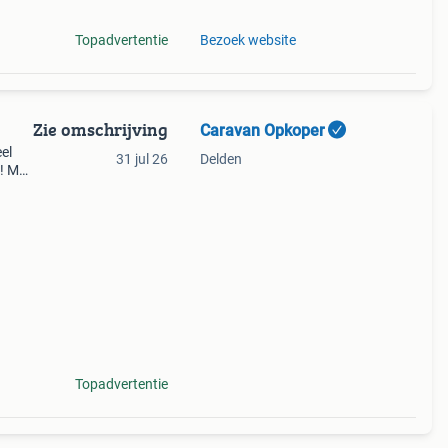
Topadvertentie
Bezoek website
Zie omschrijving
Caravan Opkoper
el
31 jul 26
Delden
 ! Met
ag
 voo
Topadvertentie