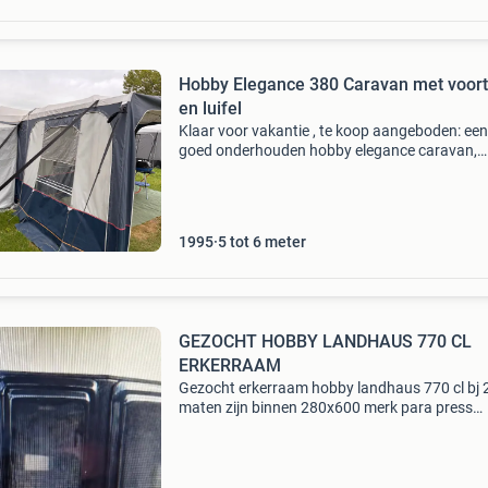
Hobby Elegance 380 Caravan met voort
en luifel
Klaar voor vakantie , te koop aangeboden: een
goed onderhouden hobby elegance caravan,
perfect voor gezinsvakanties. Deze caravan is
voorzien van een ruime rondzit die om te bouw
tot een comforta
1995
5 tot 6 meter
GEZOCHT HOBBY LANDHAUS 770 CL
ERKERRAAM
Gezocht erkerraam hobby landhaus 770 cl bj
maten zijn binnen 280x600 merk para press
2414760012 buiten 380x710 nieuw of gebruik
!!!!!!!