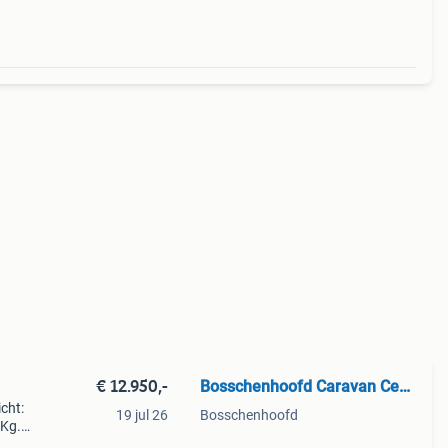
€ 12.950,-
Bosschenhoofd Caravan Centrum
cht:
19 jul 26
Bosschenhoofd
 Kg.
te: