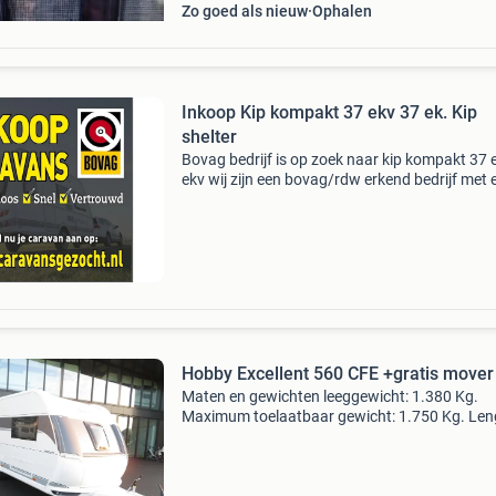
Zo goed als nieuw
Ophalen
Inkoop Kip kompakt 37 ekv 37 ek. Kip
shelter
Bovag bedrijf is op zoek naar kip kompakt 37 
ekv wij zijn een bovag/rdw erkend bedrijf met 
site. Wat wij zoeken kip shelter kip shelter plus
kompakt 37 ek kip kompakt 37 ekv alle merke
Hobby Excellent 560 CFE +gratis mover
Maten en gewichten leeggewicht: 1.380 Kg.
Maximum toelaatbaar gewicht: 1.750 Kg. Len
752 cm. Breedte: 250 cm. Sta-hoogte: 195 cm
Slaapplaatsen aantal slaapplaatsen: 5 indeling
rondzit keuken: