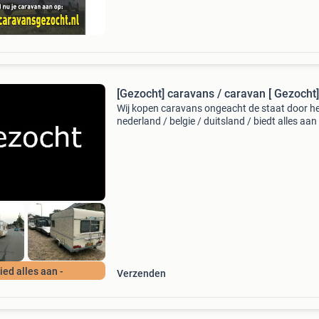
[Gezocht] caravans / caravan [ Gezocht]
Wij kopen caravans ongeacht de staat door he
nederland / belgie / duitsland / biedt alles aan
schade, oud en defect, sloper, nieuwstaat gra
alles aanbieden... [Beantwoord de vragen lijst
Bied alles aan -
Verzenden