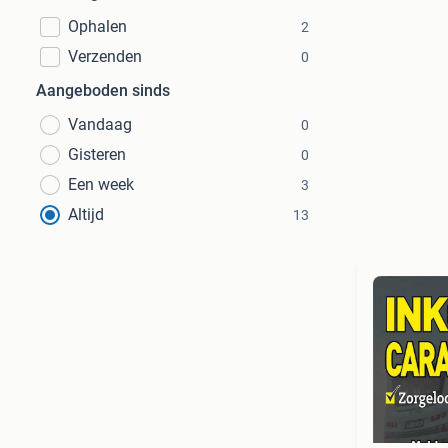
Ophalen
2
Verzenden
0
Aangeboden sinds
Vandaag
0
Gisteren
0
Een week
3
Altijd
13