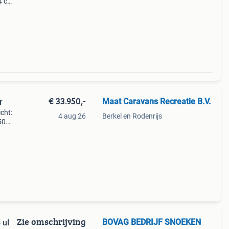
4 cm.
0 kg.
aatsen
€ 33.950,-
Maat Caravans Recreatie B.V.
r
cht:
4 aug 26
Berkel en Rodenrijs
50
gte:
n
Zie omschrijving
BOVAG BEDRIJF SNOEKEN