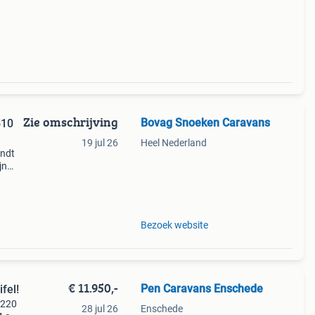
2
Zie omschrijving
Bovag Snoeken Caravans
19 jul 26
Heel Nederland
endt
jn
Wat
026
Bezoek website
€ 11.950,-
Pen Caravans Enschede
fel!
 220
28 jul 26
Enschede