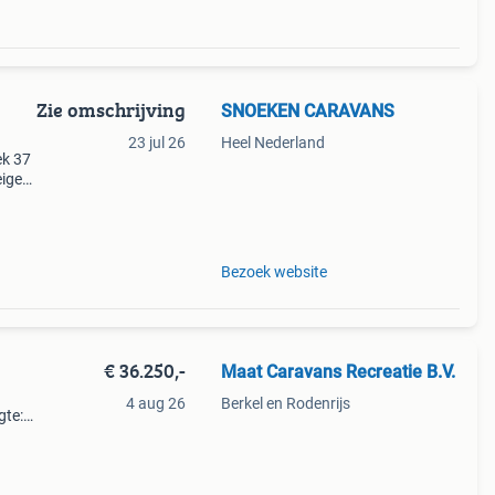
Zie omschrijving
SNOEKEN CARAVANS
23 jul 26
Heel Nederland
ek 37
eigen
 kip
Bezoek website
€ 36.250,-
Maat Caravans Recreatie B.V.
4 aug 26
Berkel en Rodenrijs
gte:
.
zit: