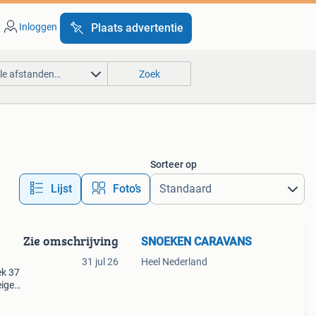
Inloggen
Plaats advertentie
lle afstanden…
Zoek
Sorteer op
Lijst
Foto’s
Zie omschrijving
SNOEKEN CARAVANS
31 jul 26
Heel Nederland
ek 37
eigen
 kip