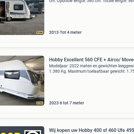
cm. Opbouw lengte: 380 cm. Totale lengte: 56
Leeg-gewicht: 950 kg. Maximaal gewicht: 120
Slapen aantal slaapplaatsen: 2 indeling: zitpl
2013
Tot 4 meter
Hobby Excellent 560 CFE + Airco/ Move
Modeljaar: 2022 maten en gewichten leeggewi
1.380 Kg. Maximum toelaatbaar gewicht: 1.7
Kg. Lengte: 752 cm. Breedte: 250 cm. Sta-hoo
195 cm. Totale hoogte: 264 cm. Slaapplaatse
aantal slaapp
2023
6 tot 7 meter
Wij kopen uw Hobby 400 sf 460 Ufe 495 ul