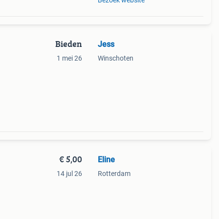
Bezoek website
Bieden
Jess
1 mei 26
Winschoten
€ 5,00
Eline
14 jul 26
Rotterdam