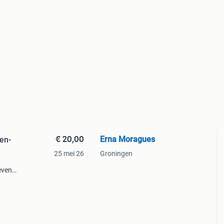
€ 20,00
Erna Moragues
den-
25 mei 26
Groningen
even
nze