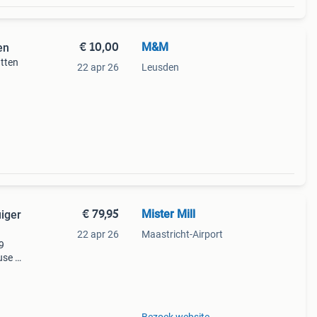
€ 10,00
M&M
en
atten
22 apr 26
Leusden
€ 79,95
Mister Mill
iger
22 apr 26
Maastricht-Airport
9
use -
 -