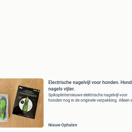
Electrische nagelvijl voor honden. Hon
nagels vijler.
Spiksplinternieuwe elektrische nagelvijl voor
honden nog in de originele verpakking. Alleen 
open geweest maar niet eens gebruikt want o
hond vindt dit eng.
Nieuw
Ophalen