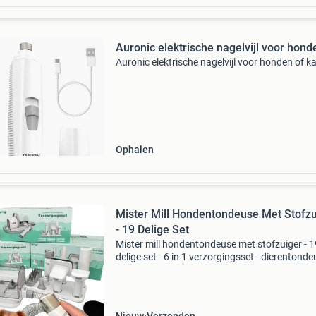
Auronic elektrische nagelvijl voor hond
Auronic elektrische nagelvijl voor honden of k
Ophalen
Mister Mill Hondentondeuse Met Stofzu
- 19 Delige Set
Mister mill hondentondeuse met stofzuiger - 1
delige set - 6 in 1 verzorgingsset - dierentonde
hondentondeuse dikke vacht - hondentrimmer
vachtafzuiger - elektrische nagelvijl - tondeuse
hond