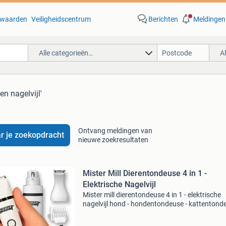
waarden
Veiligheidscentrum
Berichten
Meldingen
Alle categorieën…
A
en nagelvijl'
Ontvang meldingen van
r je zoekopdracht
nieuwe zoekresultaten
Mister Mill Dierentondeuse 4 in 1 -
Elektrische Nagelvijl
Mister mill dierentondeuse 4 in 1 - elektrische
nagelvijl hond - hondentondeuse - kattentonde
vier opzetstukken & twee opzetkammen - ton
hond / kat - hondentrimmer - katten trimmer - 