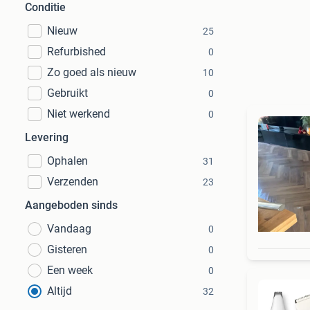
Conditie
Nieuw
25
Refurbished
0
Zo goed als nieuw
10
Gebruikt
0
Niet werkend
0
Levering
Ophalen
31
Verzenden
23
Aangeboden sinds
Vandaag
0
Gisteren
0
Een week
0
Altijd
32