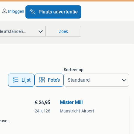
Inloggen
Plaats advertentie
lle afstanden…
Zoek
Sorteer op
Lijst
Foto’s
€ 24,95
Mister Mill
24 jul 26
Maastricht-Airport
use -
deuse
inc