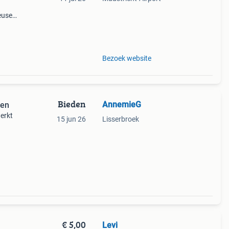
use -
deuse
inc
Bezoek website
Bieden
AnnemieG
ten
werkt
15 jun 26
Lisserbroek
uit)
oon
€ 5,00
Levi