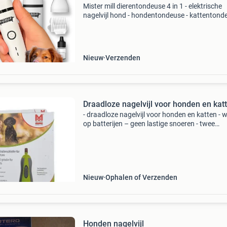
Mister mill dierentondeuse 4 in 1 - elektrische
nagelvijl hond - hondentondeuse - kattentonde
vier opzetstukken & twee opzetkammen - ton
hond / kat - hondentrimmer - katten trimmer - 
Nieuw
Verzenden
Draadloze nagelvijl voor honden en kat
- draadloze nagelvijl voor honden en katten - 
op batterijen – geen lastige snoeren - twee
krachtige snelheidsstanden (vooruit en achter
voor optimaal vijlen - superlicht en buitengew
stil
Nieuw
Ophalen of Verzenden
Honden nagelvijl