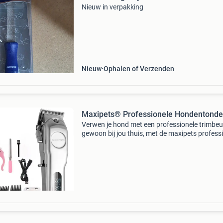
Nieuw in verpakking
Nieuw
Ophalen of Verzenden
Maxipets® Professionele Hondentond
Verwen je hond met een professionele trimbeu
gewoon bij jou thuis, met de maxipets profess
hondentondeuse . Gemaakt van duurzaam me
en roestvrij staal (rvs), is deze tondeuse ontw
vo