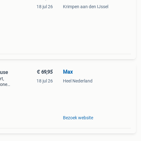
18 jul 26
Krimpen aan den IJssel
€ 69,95
Max
euse
rt,
18 jul 26
Heel Nederland
ionele
taal
orpen
Bezoek website