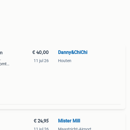
€ 40,00
Danny&ChiChi
en
.
11 jul 26
Houten
Komt
€ 24,95
Mister Mill
11 jul 26
Maastricht-Airport