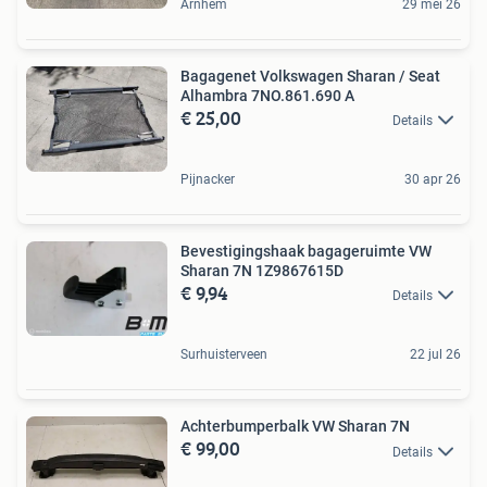
Arnhem
29 mei 26
Bagagenet Volkswagen Sharan / Seat
Alhambra 7NO.861.690 A
€ 25,00
Details
Pijnacker
30 apr 26
Bevestigingshaak bagageruimte VW
Sharan 7N 1Z9867615D
€ 9,94
Details
Surhuisterveen
22 jul 26
Achterbumperbalk VW Sharan 7N
€ 99,00
Details