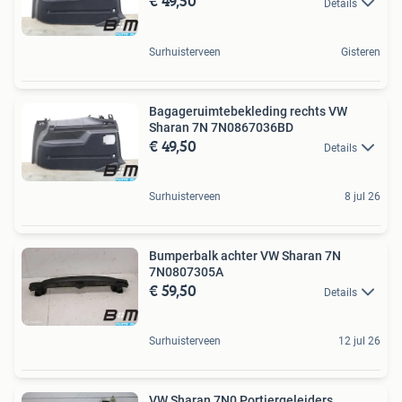
€ 49,50
Details
Surhuisterveen
Gisteren
Bagageruimtebekleding rechts VW
Sharan 7N 7N0867036BD
€ 49,50
Details
Surhuisterveen
8 jul 26
Bumperbalk achter VW Sharan 7N
7N0807305A
€ 59,50
Details
Surhuisterveen
12 jul 26
VW Sharan 7N0 Portiergeleiders