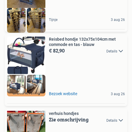
Tijnje
3 aug 26
Reisbed hondje 132x75x104cm met
commode en tas - blauw
€ 82,90
Details
Gratis levering
Bezoek website
3 aug 26
verhuis hondjes
Zie omschrijving
Details