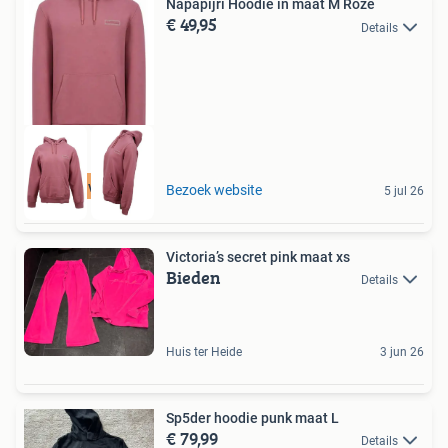
Napapijri Hoodie in maat M Roze
€ 49,95
Details
Tot 75% voordeel
Bezoek website
5 jul 26
Victoria’s secret pink maat xs
Bieden
Details
Huis ter Heide
3 jun 26
Sp5der hoodie punk maat L
€ 79,99
Details