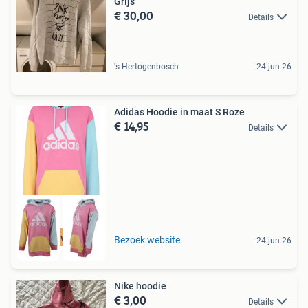
Grijs
€ 30,00
Details
's-Hertogenbosch
24 jun 26
Adidas Hoodie in maat S Roze
€ 14,95
Details
Tot 75% voordeel
Bezoek website
24 jun 26
Nike hoodie
€ 3,00
Details