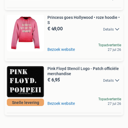
Princess goes Hollywood • roze hoodie •
S
€ 49,00
Details
Topadvertentie
Bezoek website
27 jul 26
Pink Floyd Stencil Logo - Patch officiële
merchandise
€ 6,95
Details
Topadvertentie
Snelle levering
Bezoek website
27 jul 26