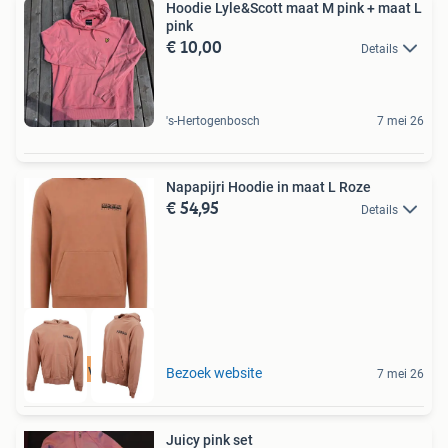
Hoodie Lyle&Scott maat M pink + maat L
pink
€ 10,00
Details
's-Hertogenbosch
7 mei 26
Napapijri Hoodie in maat L Roze
€ 54,95
Details
Tot 75% voordeel
Bezoek website
7 mei 26
Juicy pink set