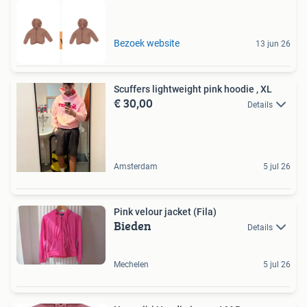
Tot 75% voordeel
Bezoek website
13 jun 26
Scuffers lightweight pink hoodie , XL
€ 30,00
Details
Amsterdam
5 jul 26
Pink velour jacket (Fila)
Bieden
Details
Mechelen
5 jul 26