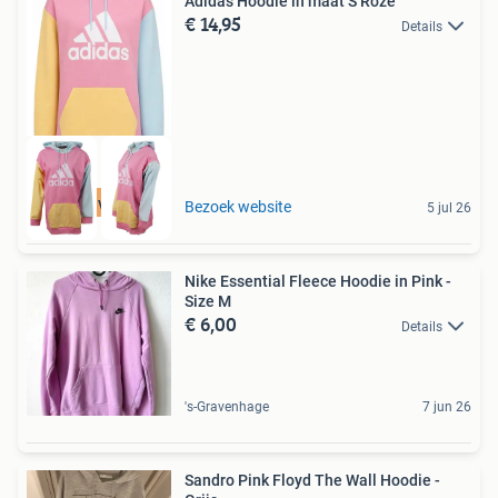
Adidas Hoodie in maat S Roze
€ 14,95
Details
Tot 75% voordeel
Bezoek website
5 jul 26
Nike Essential Fleece Hoodie in Pink -
Size M
€ 6,00
Details
's-Gravenhage
7 jun 26
Sandro Pink Floyd The Wall Hoodie -