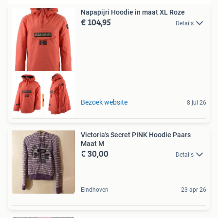
Napapijri Hoodie in maat XL Roze
€ 104,95
Details
Tot 75% voordeel
Bezoek website
8 jul 26
Victoria's Secret PINK Hoodie Paars
Maat M
€ 30,00
Details
Eindhoven
23 apr 26