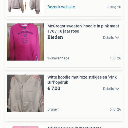
Tot 75% voordeel
Bezoek website
3 aug 26
McGregor sweater/ hoodie in pink maat
176 / 16 jaar rose
Bieden
Details
's-Gravenhage
1 jul 26
Witte hoodie met roze strikjes en 'Pink
Girl' opdruk
€ 7,00
Details
Drunen
5 jul 26