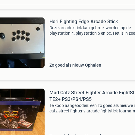
Hori Fighting Edge Arcade Stick
Deze arcade stick kan gebruik worden op de
playstation 4, playstation 5 en pc. Het is in zee
nette staat en komt inclusief de bijbehorende 
Het kan opgehaald of verzonden worden. Kijk
eens b
Zo goed als nieuw
Ophalen
Mad Catz Street Fighter Arcade FightSt
TE2+ PS3/PS4/PS5
Te koop aangeboden: een zo goed als nieuwe
catz street fighter v arcade fightstick tourna
edition 2+ voor playstation 3/4/5 en pc. De a
stick is slechts een paar keer gebruikt en verke