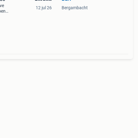
ave
12 jul 26
Bergambacht
pen