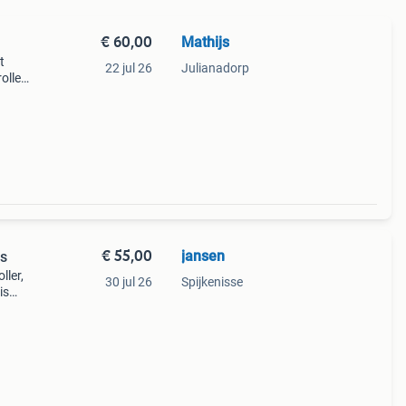
€ 60,00
Mathijs
t
22 jul 26
Julianadorp
oller
tieke
stic
€ 55,00
jansen
os
ller,
30 jul 26
Spijkenisse
is
en
, us