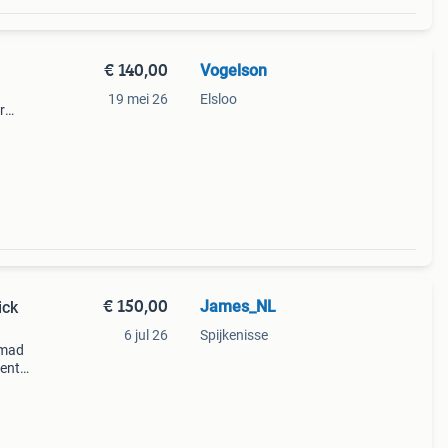
€ 140,00
Vogelson
19 mei 26
Elsloo
r
doos.
 ook
€ 150,00
James_NL
ick
6 jul 26
Spijkenisse
 mad
ment
rcade
ert