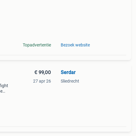
Topadvertentie
Bezoek website
€ 99,00
Serdar
27 apr 26
Sliedrecht
fight
ge
aring
busa