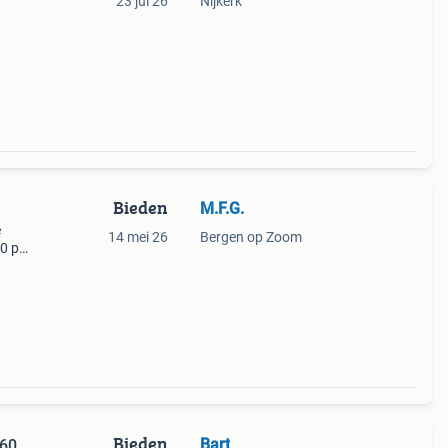
23 jul 26
Nijkerk
Bieden
M.F.G.
e
14 mei 26
Bergen op Zoom
0 per
Bieden
Bart
360