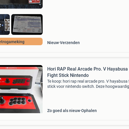
etrogameking
Nieuw
Verzenden
Hori RAP Real Arcade Pro. V Hayabusa
Fight Stick Nintendo
Te koop: hori rap real arcade pro. V hayabusa 
stick voor nintendo switch. Deze hoogwaardi
arcade stick biedt een authentieke arcade-erv
voor vechtspellen en andere games. De haya
joys
Zo goed als nieuw
Ophalen