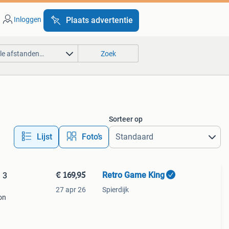
Inloggen
Plaats advertentie
lle afstanden…
Zoek
Sorteer op
Lijst
Foto’s
€ 169,95
Retro Game King
 3
27 apr 26
Spierdijk
on