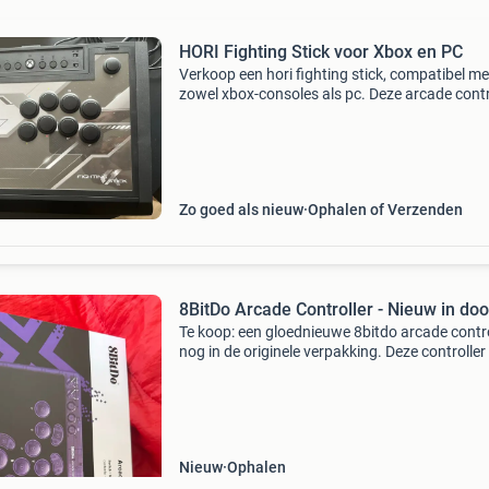
HORI Fighting Stick voor Xbox en PC
Verkoop een hori fighting stick, compatibel me
zowel xbox-consoles als pc. Deze arcade contr
is ideaal voor vechtspellen en biedt een authen
speelervaring met responsieve knoppen en joy
Zo goed als nieuw
Ophalen of Verzenden
8BitDo Arcade Controller - Nieuw in do
Te koop: een gloednieuwe 8bitdo arcade contro
nog in de originele verpakking. Deze controller 
compatibel met nintendo switch en windows, 
biedt veelzijdige connectiviteitsopties via 2.4G
Nieuw
Ophalen