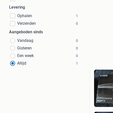
Levering
Ophalen
1
Verzenden
0
Aangeboden sinds
Vandaag
0
Gisteren
0
Een week
0
Altijd
1