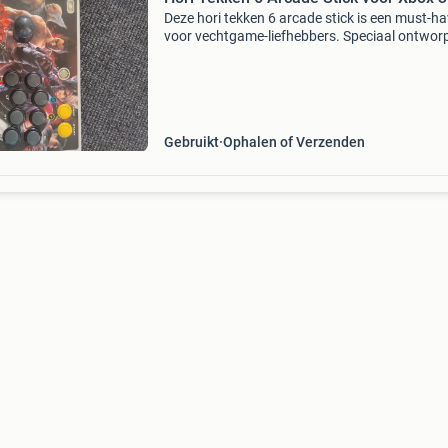
Deze hori tekken 6 arcade stick is een must-h
voor vechtgame-liefhebbers. Speciaal ontwor
voor de xbox 360, biedt deze controller een
authentieke arcade-ervaring met responsieve
knoppen en een j
Gebruikt
Ophalen of Verzenden